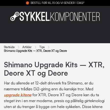
BESTILL FØR KL.15 OG VI SENDER I DAG*
Startside
Artikler
Tips
Shimano Upgrade Kits – XTR, Deore XT og Deore
Shimano Upgrade Kits – XTR,
Deore XT og Deore
Har du allerede et 12-delt drivverk fra Shimano, er du
nærmere trådløs Di2-giring enn du kanskje tror. Med
upgrade kitene
for XTR, Deore XT og Deore kan du ta
steget inn i en mer moderne, presis og pålitelig girteknologi
uten at du trenger å bygge om hele sykkelen. Disse kitene