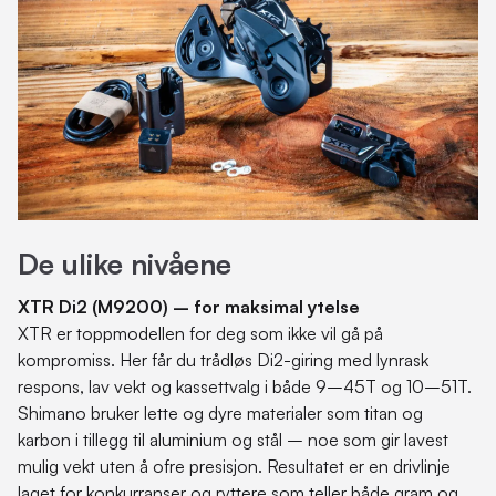
De ulike nivåene
XTR Di2 (M9200) – for maksimal ytelse
XTR er toppmodellen for deg som ikke vil gå på
kompromiss. Her får du trådløs Di2-giring med lynrask
respons, lav vekt og kassettvalg i både 9–45T og 10–51T.
Shimano bruker lette og dyre materialer som titan og
karbon i tillegg til aluminium og stål – noe som gir lavest
mulig vekt uten å ofre presisjon. Resultatet er en drivlinje
laget for konkurranser og ryttere som teller både gram og