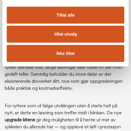
system, lar de nye
upgrade kitene
deg ta i bruk både
moderne funksjonalitet og trådløs teknologi med langt
mindre innsats. Dette senker terskelen for alle som ønsker
Tillat alle
en mer presis, rask og pålitelig girfølelse året rundt.
tillat utvalg
Med
upgrade kitene
for XTR, Deore XT og Deore får du
ikke bare en ytelsesoppgradering – du får også en sykkel
som føles mer responsiv, mer intuitiv og bedre tilpasset
Ikke tillat
dagens terrengkrav. Det gir en merkbar forbedring enten du
sykler tekniske stier, lange klatringer eller raske ritt der hvert
girskift teller. Samtidig beholder du store deler av det
eksisterende drivverket ditt, noe som gjør oppgraderingen
både praktisk og kostnadseffektiv.
For ryttere som vil følge utviklingen uten å starte helt på
nytt, er dette en løsning som treffer midt i blinken. De nye
upgrade kitene
gir deg muligheten til å hente ut mer av
sykkelen du allerede har – og oppleve et løft i prestasjon