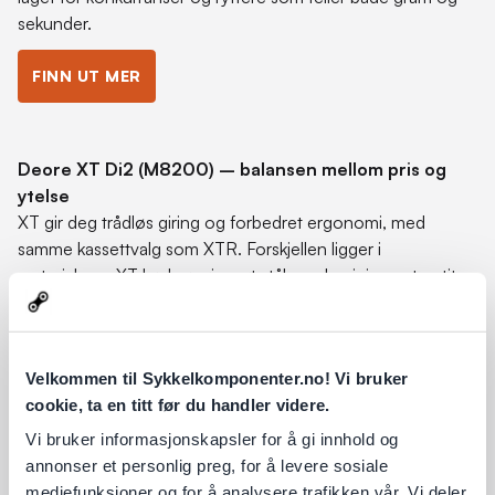
sekunder.
FINN UT MER
Deore XT Di2 (M8200) – balansen mellom pris og
ytelse
XT gir deg trådløs giring og forbedret ergonomi, med
samme kassettvalg som XTR. Forskjellen ligger i
materialene: XT bruker primært stål og aluminium, uten titan
eller karbon. Det gjør komponentene litt tyngre, men
samtidig mer robuste og rimeligere. Ytelsen ligger tett opp
mot XTR, og for de fleste er XT det beste valget når man
Velkommen til Sykkelkomponenter.no! Vi bruker
ser på kombinasjonen av pris, slitestyrke og prestasjon.
cookie, ta en titt før du handler videre.
FINN UT MER
Vi bruker informasjonskapsler for å gi innhold og
annonser et personlig preg, for å levere sosiale
mediefunksjoner og for å analysere trafikken vår. Vi deler