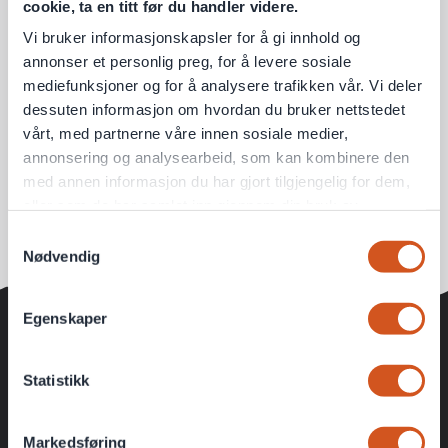
cookie, ta en titt før du handler videre.
Vi bruker informasjonskapsler for å gi innhold og
annonser et personlig preg, for å levere sosiale
mediefunksjoner og for å analysere trafikken vår. Vi deler
dessuten informasjon om hvordan du bruker nettstedet
vårt, med partnerne våre innen sosiale medier,
annonsering og analysearbeid, som kan kombinere den
med annen informasjon du har gjort tilgjengelig for dem,
eller som de har samlet inn gjennom din bruk av
tjenestene deres
Samtykkevalg
Nødvendig
Personvernsopplysninger
Egenskaper
KUNDEKLUBB
Statistikk
Ekstra gode medlemspriser
Fete konkurranser
Markedsføring