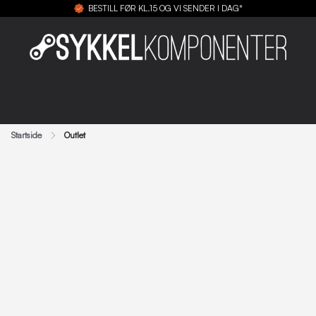
BESTILL FØR KL.15 OG VI SENDER I DAG*
Startside
Outlet