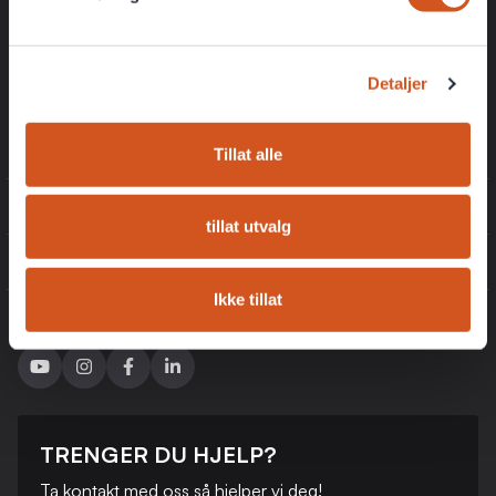
Eksklusive rabattkoder kun for medlemmer
Få de beste tilbudene først
Detaljer
Registrer
Tillat alle
INFORMASJON
tillat utvalg
KUNDESERVICE
Ikke tillat
FØLG OSS
TRENGER DU HJELP?
Ta kontakt med oss ​​så hjelper vi deg!