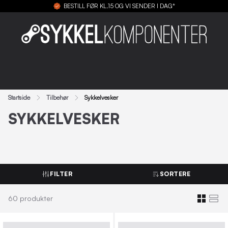
BESTILL FØR KL.15 OG VI SENDER I DAG*
Startside
Tilbehør
Sykkelvesker
SYKKELVESKER
FILTER
SORTERE
60
produkter