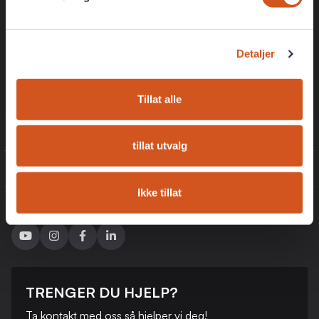
Eksklusive rabattkoder kun for medlemmer
Få de beste tilbudene først
Detaljer
Registrer
Tillat alle
INFORMASJON
tillat utvalg
KUNDESERVICE
Ikke tillat
FØLG OSS
TRENGER DU HJELP?
Ta kontakt med oss ​​så hjelper vi deg!