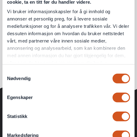
cookie, ta en titt før du handler videre.
Vi bruker informasjonskapsler for å gi innhold og
annonser et personlig preg, for å levere sosiale
mediefunksjoner og for å analysere trafikken vår. Vi deler
dessuten informasjon om hvordan du bruker nettstedet
vårt, med partnerne våre innen sosiale medier,
annonsering og analysearbeid, som kan kombinere den
med annen informasjon du har gjort tilgjengelig for dem,
eller som de har samlet inn gjennom din bruk av
tjenestene deres
Samtykkevalg
Nødvendig
Personvernsopplysninger
Egenskaper
KUNDEKLUBB
Statistikk
Ekstra gode medlemspriser
Fete konkurranser
Markedsføring