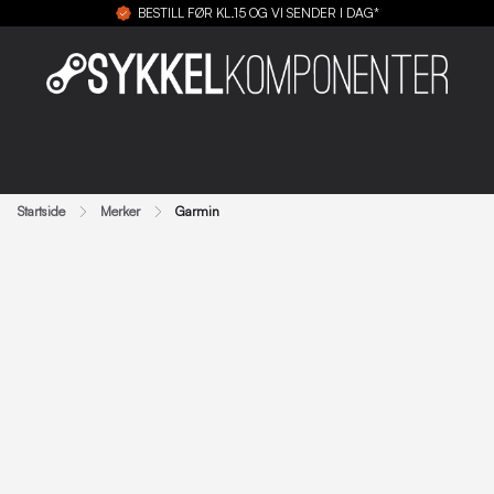
BESTILL FØR KL.15 OG VI SENDER I DAG*
Startside
Merker
Garmin