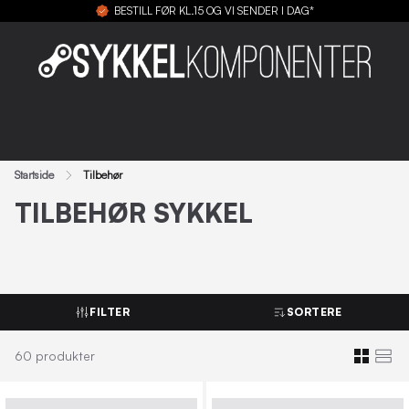
BESTILL FØR KL.15 OG VI SENDER I DAG*
Startside
Tilbehør
TILBEHØR SYKKEL
FILTER
SORTERE
60
produkter