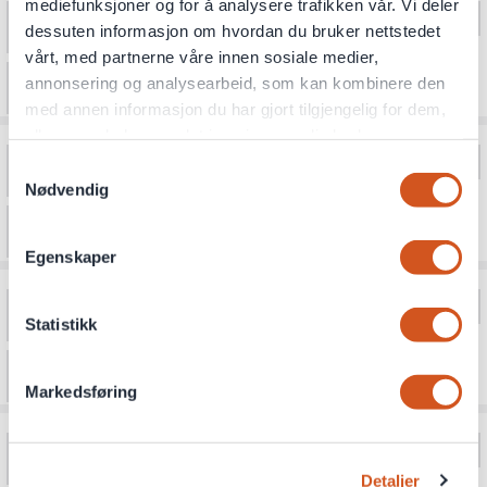
mediefunksjoner og for å analysere trafikken vår. Vi deler
dessuten informasjon om hvordan du bruker nettstedet
vårt, med partnerne våre innen sosiale medier,
annonsering og analysearbeid, som kan kombinere den
med annen informasjon du har gjort tilgjengelig for dem,
eller som de har samlet inn gjennom din bruk av
tjenestene deres
Samtykkevalg
Nødvendig
Personvernsopplysninger
Egenskaper
Statistikk
Markedsføring
Detaljer