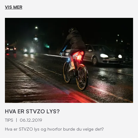
VIS MER
HVA ER STVZO LYS?
TIPS
|
06.12.2019
Hva er STVZO lys og hvorfor burde du velge det?