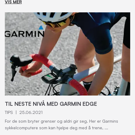
VIS MER
TIL NESTE NIVÅ MED GARMIN EDGE
TIPS
|
25.06.2021
For de som bryter grenser og aldri gir seg. Her er Garmins
sykkelcomputere som kan hjelpe deg med å trene, ...