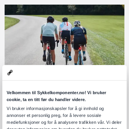
SYKLE MED GARMIN
Velkommen til Sykkelkomponenter.no! Vi bruker
cookie, ta en titt før du handler videre.
TIPS
|
23.06.2022
Vi bruker informasjonskapsler for å gi innhold og
Både tur- og konkurransesyklister trenger teknologi man kan
stole på. Garmin har alt du trenger, fra GPS-sy...
annonser et personlig preg, for å levere sosiale
mediefunksjoner og for å analysere trafikken vår. Vi deler
VIS MER