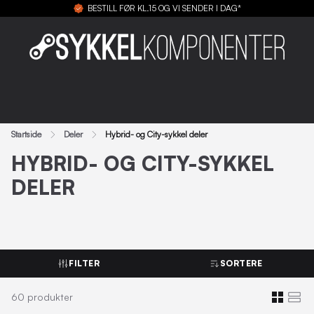
BESTILL FØR KL.15 OG VI SENDER I DAG*
Startside
Deler
Hybrid- og City-sykkel deler
HYBRID- OG CITY-SYKKEL
DELER
FILTER
SORTERE
60
produkter