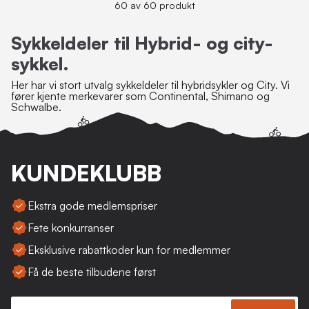
60 av 60 produkt
Sykkeldeler til Hybrid- og city-
sykkel.
Her har vi stort utvalg sykkeldeler til hybridsykler og City. Vi
fører kjente merkevarer som Continental, Shimano og
Schwalbe.
KUNDEKLUBB
Ekstra gode medlemspriser
Fete konkurranser
Eksklusive rabattkoder kun for medlemmer
Få de beste tilbudene først