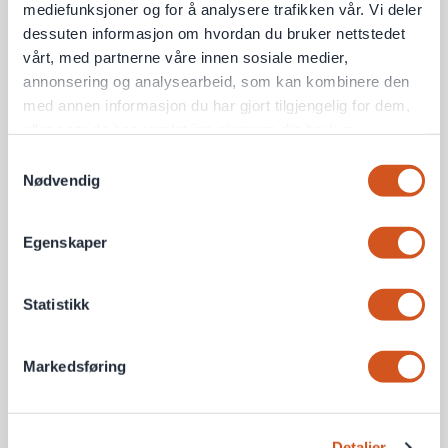
mediefunksjoner og for å analysere trafikken vår. Vi deler
dessuten informasjon om hvordan du bruker nettstedet
vårt, med partnerne våre innen sosiale medier,
annonsering og analysearbeid, som kan kombinere den
med annen informasjon du har gjort tilgjengelig for dem,
eller som de har samlet inn gjennom din bruk av
tjenestene deres
Samtykkevalg
Nødvendig
Personvernsopplysninger
Egenskaper
Statistikk
Markedsføring
Detaljer