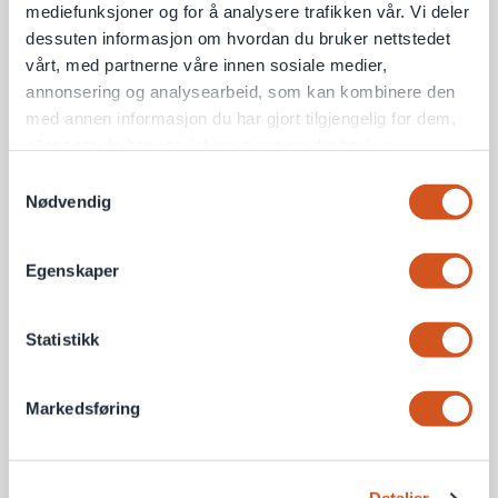
mediefunksjoner og for å analysere trafikken vår. Vi deler
dessuten informasjon om hvordan du bruker nettstedet
vårt, med partnerne våre innen sosiale medier,
annonsering og analysearbeid, som kan kombinere den
med annen informasjon du har gjort tilgjengelig for dem,
eller som de har samlet inn gjennom din bruk av
tjenestene deres
Samtykkevalg
Nødvendig
Personvernsopplysninger
Egenskaper
Statistikk
Markedsføring