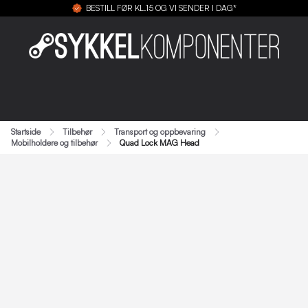
BESTILL FØR KL.15 OG VI SENDER I DAG*
Startside
Tilbehør
Transport og oppbevaring
Mobilholdere og tilbehør
Quad Lock MAG Head