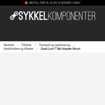
BESTILL FØR KL.15 OG VI SENDER I DAG*
Startside
Tilbehør
Transport og oppbevaring
Mobilholdere og tilbehør
Quad Lock 1" Ball Adapter Mount