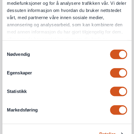
mediefunksjoner og for å analysere trafikken vår. Vi deler
dessuten informasjon om hvordan du bruker nettstedet
vårt, med partnerne våre innen sosiale medier,
annonsering og analysearbeid, som kan kombinere den
med annen informasjon du har gjort tilgjengelig for dem,
eller som de har samlet inn gjennom din bruk av
tjenestene deres
Samtykkevalg
Nødvendig
Personvernsopplysninger
Egenskaper
Statistikk
Markedsføring