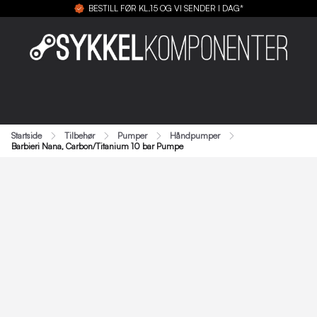
BESTILL FØR KL.15 OG VI SENDER I DAG*
Startside
Tilbehør
Pumper
Håndpumper
Barbieri Nana, Carbon/Titanium 10 bar Pumpe