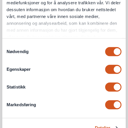
mediefunksjoner og for å analysere trafikken vår. Vi deler
dessuten informasjon om hvordan du bruker nettstedet
vårt, med partnerne våre innen sosiale medier,
annonsering og analysearbeid, som kan kombinere den
med annen informasjon du har gjort tilgjengelig for dem,
eller som de har samlet inn gjennom din bruk av
tjenestene deres
Samtykkevalg
Nødvendig
Personvernsopplysninger
Egenskaper
Statistikk
Markedsføring
Detaljer