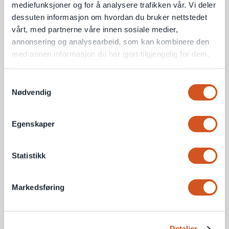
mediefunksjoner og for å analysere trafikken vår. Vi deler
dessuten informasjon om hvordan du bruker nettstedet
vårt, med partnerne våre innen sosiale medier,
annonsering og analysearbeid, som kan kombinere den
med annen informasjon du har gjort tilgjengelig for dem,
eller som de har samlet inn gjennom din bruk av
tjenestene deres
Samtykkevalg
Nødvendig
Personvernsopplysninger
Egenskaper
Statistikk
Markedsføring
Detaljer