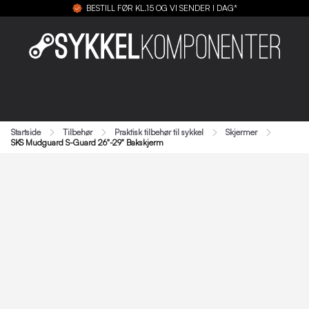
BESTILL FØR KL.15 OG VI SENDER I DAG*
Startside
Tilbehør
Praktisk tilbehør til sykkel
Skjermer
SKS Mudguard S-Guard 26"-29" Bakskjerm