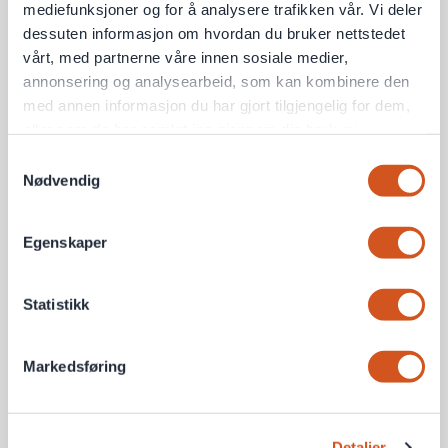
mediefunksjoner og for å analysere trafikken vår. Vi deler
dessuten informasjon om hvordan du bruker nettstedet
vårt, med partnerne våre innen sosiale medier,
annonsering og analysearbeid, som kan kombinere den
med annen informasjon du har gjort tilgjengelig for dem,
eller som de har samlet inn gjennom din bruk av
tjenestene deres
Samtykkevalg
Nødvendig
Personvernsopplysninger
Egenskaper
Statistikk
Markedsføring
Detaljer