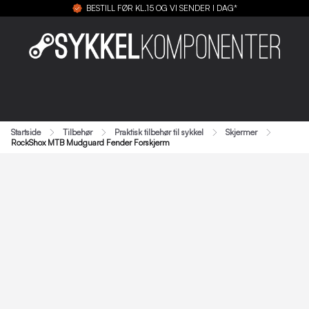
BESTILL FØR KL.15 OG VI SENDER I DAG*
Startside
Tilbehør
Praktisk tilbehør til sykkel
Skjermer
RockShox MTB Mudguard Fender Forskjerm