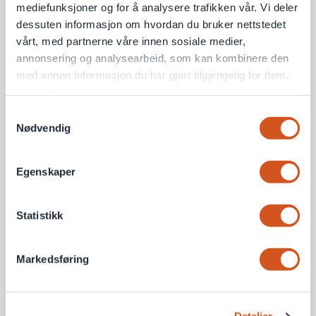
mediefunksjoner og for å analysere trafikken vår. Vi deler
dessuten informasjon om hvordan du bruker nettstedet
vårt, med partnerne våre innen sosiale medier,
annonsering og analysearbeid, som kan kombinere den
med annen informasjon du har gjort tilgjengelig for dem,
eller som de har samlet inn gjennom din bruk av
tjenestene deres
Samtykkevalg
Nødvendig
Personvernsopplysninger
Egenskaper
Statistikk
Markedsføring