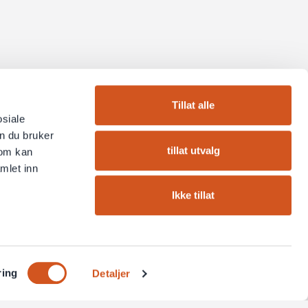
Tillat alle
osiale
n du bruker
tillat utvalg
som kan
mlet inn
Ikke tillat
ring
Detaljer