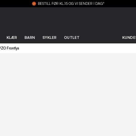
BESTILL FØR KL.15 OG VI SENDER I DAG*
KLÆR
BARN
SYKLER
OUTLET
KUNDE
ZO Frontlys