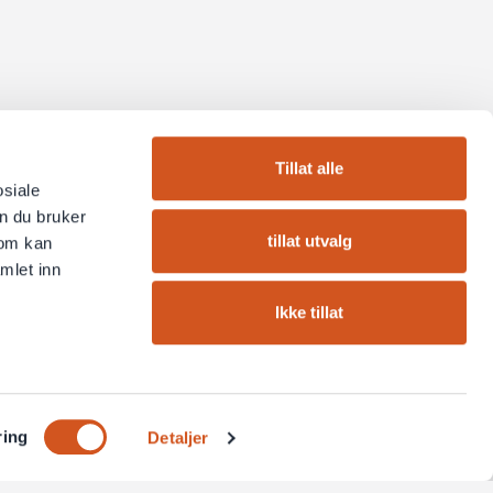
Tillat alle
osiale
n du bruker
tillat utvalg
som kan
mlet inn
Ikke tillat
ring
Detaljer