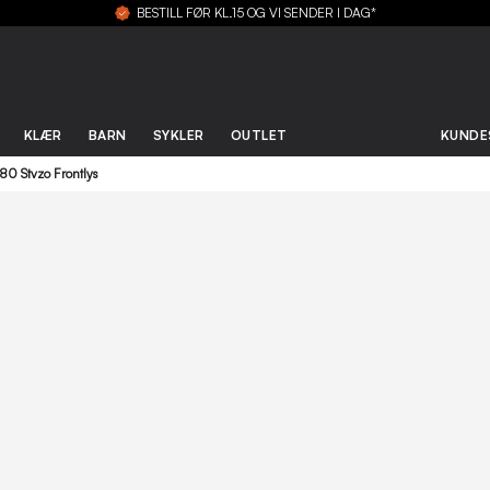
BESTILL FØR KL.15 OG VI SENDER I DAG*
KLÆR
BARN
SYKLER
OUTLET
KUNDE
80 Stvzo Frontlys