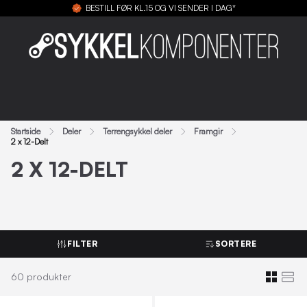
BESTILL FØR KL.15 OG VI SENDER I DAG*
Startside
Deler
Terrengsykkel deler
Framgir
2 x 12-Delt
2 X 12-DELT
FILTER
SORTERE
60
produkter