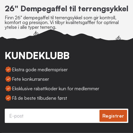
26" Dempegaffel til terrengsykkel
Finn 26" dempegaffel til terrengsykkel som gir kontroll,
komfort og presisjon. Vi tilbyr kvalitetsgaffler for optimal
ytelse i alle typer terreng.
KUNDEKLUBB
Ekstra gode medlemspriser
Fete konkurranser
Eksklusive rabattkoder kun for medlemmer
Få de beste tilbudene først
Registrer