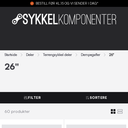
BESTILL FØR KL.15 OG VI SENDER I DAG*
Startside
Deler
Terrengsykkel deler
Dempegafler
26"
26"
FILTER
SORTERE
60
produkter