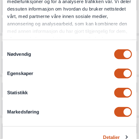
mediefunksjoner og for å analysere trafikken vår. Vi deler
dessuten informasjon om hvordan du bruker nettstedet
vårt, med partnerne våre innen sosiale medier,
annonsering og analysearbeid, som kan kombinere den
med annen informasjon du har gjort tilgjengelig for dem,
eller som de har samlet inn gjennom din bruk av
tjenestene deres
Samtykkevalg
Nødvendig
Personvernsopplysninger
Egenskaper
Statistikk
Markedsføring
Detaljer