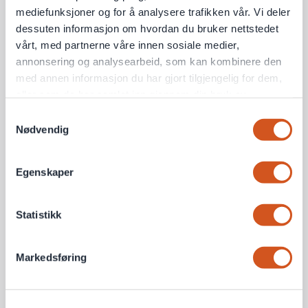
mediefunksjoner og for å analysere trafikken vår. Vi deler
dessuten informasjon om hvordan du bruker nettstedet
vårt, med partnerne våre innen sosiale medier,
annonsering og analysearbeid, som kan kombinere den
med annen informasjon du har gjort tilgjengelig for dem,
eller som de har samlet inn gjennom din bruk av
tjenestene deres
Samtykkevalg
Nødvendig
Personvernsopplysninger
Egenskaper
Statistikk
Markedsføring