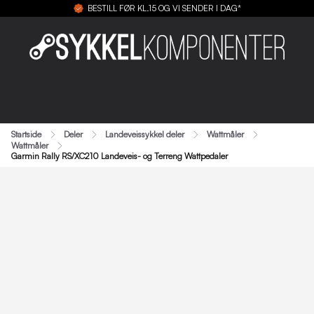
BESTILL FØR KL.15 OG VI SENDER I DAG*
Startside
Deler
Landeveissykkel deler
Wattmåler
Wattmåler
Garmin Rally RS/XC210 Landeveis- og Terreng Wattpedaler