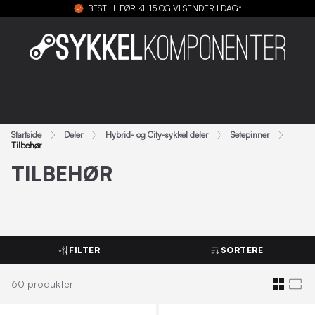
BESTILL FØR KL.15 OG VI SENDER I DAG*
Startside
Deler
Hybrid- og City-sykkel deler
Setepinner
Tilbehør
TILBEHØR
FILTER
SORTERE
60
produkter