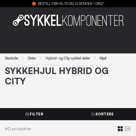
BESTILL FØR KL.15 OG VI SENDER I DAG*
Startside
Deler
Hybrid- og City-sykkel deler
Hjul
SYKKEHJUL HYBRID OG
CITY
FILTER
SORTERE
60
produkter