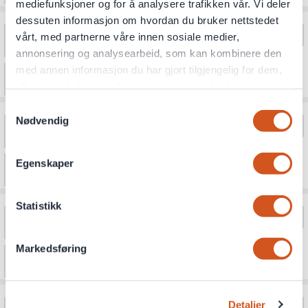
mediefunksjoner og for å analysere trafikken vår. Vi deler
dessuten informasjon om hvordan du bruker nettstedet
vårt, med partnerne våre innen sosiale medier,
annonsering og analysearbeid, som kan kombinere den
med annen informasjon du har gjort tilgjengelig for dem,
eller som de har samlet inn gjennom din bruk av
tjenestene deres
Samtykkevalg
Nødvendig
Personvernsopplysninger
Egenskaper
Statistikk
Markedsføring
Detaljer