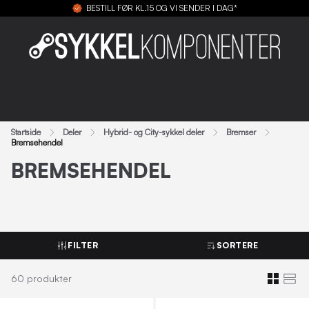
BESTILL FØR KL.15 OG VI SENDER I DAG*
Startside
Deler
Hybrid- og City-sykkel deler
Bremser
Bremsehendel
BREMSEHENDEL
FILTER
SORTERE
60
produkter