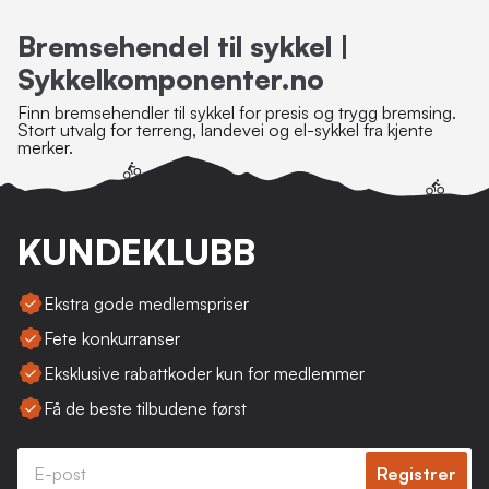
Bremsehendel til sykkel |
Sykkelkomponenter.no
Finn bremsehendler til sykkel for presis og trygg bremsing.
Stort utvalg for terreng, landevei og el-sykkel fra kjente
merker.
KUNDEKLUBB
Ekstra gode medlemspriser
Fete konkurranser
Eksklusive rabattkoder kun for medlemmer
Få de beste tilbudene først
Registrer