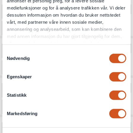
annonser et personlig preg, for å levere sosiale
mediefunksjoner og for å analysere trafikken vår. Vi deler
dessuten informasjon om hvordan du bruker nettstedet
vårt, med partnerne våre innen sosiale medier,
annonsering og analysearbeid, som kan kombinere den
med annen informasjon du har gjort tilgjengelig for dem,
eller som de har samlet inn gjennom din bruk av
tjenestene deres
Samtykkevalg
Nødvendig
Personvernsopplysninger
Egenskaper
Statistikk
Markedsføring