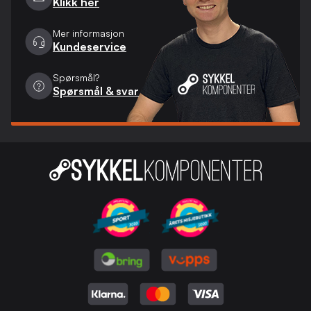
Klikk her
Mer informasjon
Kundeservice
Spørsmål?
Spørsmål & svar