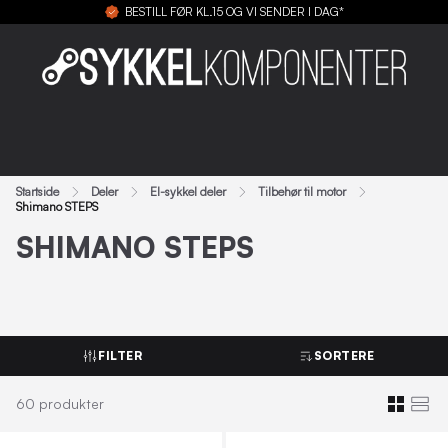
BESTILL FØR KL.15 OG VI SENDER I DAG*
Startside
Deler
El-sykkel deler
Tilbehør til motor
Shimano STEPS
SHIMANO STEPS
FILTER
SORTERE
60
produkter