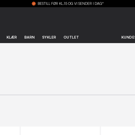
BESTILL FØR KL.15 OG VI SENDER I DAG*
KLÆR
BARN
SYKLER
OUTLET
KUNDE