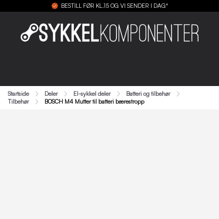
BESTILL FØR KL.15 OG VI SENDER I DAG*
Startside
Deler
El-sykkel deler
Batteri og tilbehør
Tilbehør
BOSCH M4 Mutter til batteri bærestropp