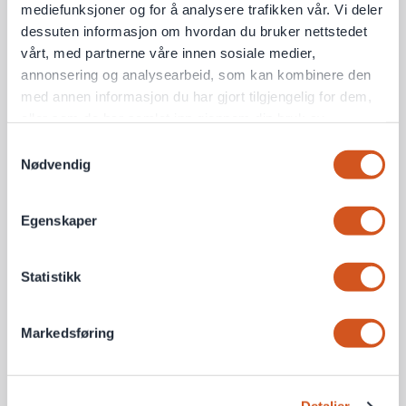
mediefunksjoner og for å analysere trafikken vår. Vi deler
dessuten informasjon om hvordan du bruker nettstedet
vårt, med partnerne våre innen sosiale medier,
annonsering og analysearbeid, som kan kombinere den
med annen informasjon du har gjort tilgjengelig for dem,
eller som de har samlet inn gjennom din bruk av
tjenestene deres
Samtykkevalg
Nødvendig
Personvernsopplysninger
Egenskaper
Statistikk
Markedsføring