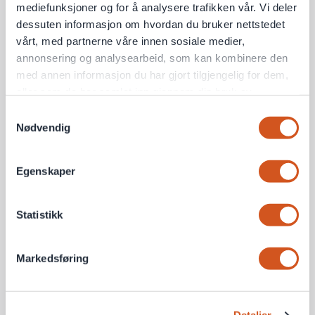
mediefunksjoner og for å analysere trafikken vår. Vi deler
dessuten informasjon om hvordan du bruker nettstedet
vårt, med partnerne våre innen sosiale medier,
annonsering og analysearbeid, som kan kombinere den
med annen informasjon du har gjort tilgjengelig for dem,
eller som de har samlet inn gjennom din bruk av
tjenestene deres
Samtykkevalg
Nødvendig
Personvernsopplysninger
Egenskaper
Statistikk
Markedsføring