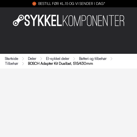
BESTILL FØR KL.15 OG VI SENDER I DAG*
Startside
Deler
El-sykkel deler
Batteri og tilbehør
Tilbehør
BOSCH Adapter Kit Dualbat, 515/430mm