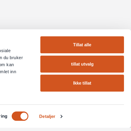
Tillat alle
osiale
n du bruker
tillat utvalg
som kan
mlet inn
Ikke tillat
ring
Detaljer