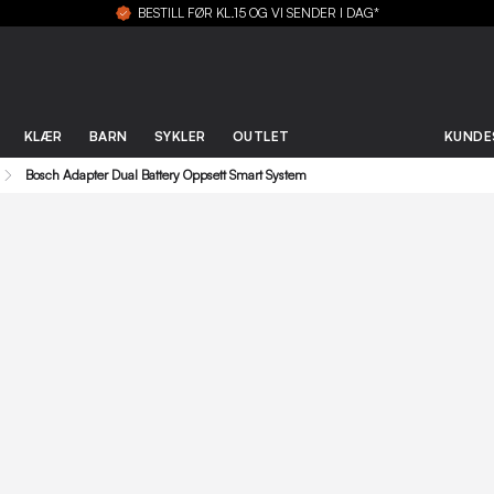
BESTILL FØR KL.15 OG VI SENDER I DAG*
KLÆR
BARN
SYKLER
OUTLET
KUNDE
Bosch Adapter Dual Battery Oppsett Smart System