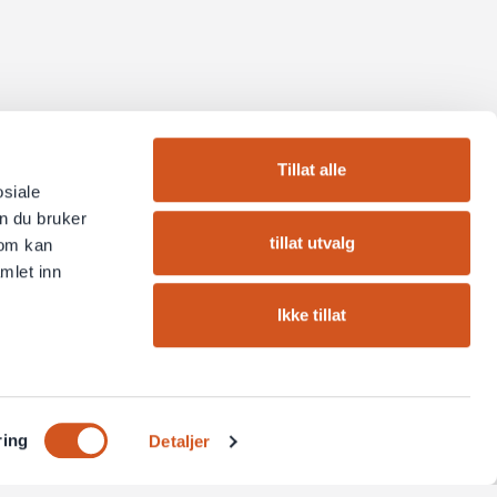
Tillat alle
osiale
n du bruker
tillat utvalg
som kan
mlet inn
Ikke tillat
ring
Detaljer