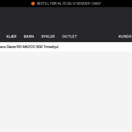
BESTILL FØR KL.15 OG VI SENDER I DAG*
KLÆR
BARN
SYKLER
OUTLET
KUNDE
ano Deore RD-M6000 SGS Trinsehjul