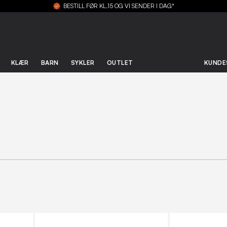
BESTILL FØR KL.15 OG VI SENDER I DAG*
KLÆR
BARN
SYKLER
OUTLET
KUNDE