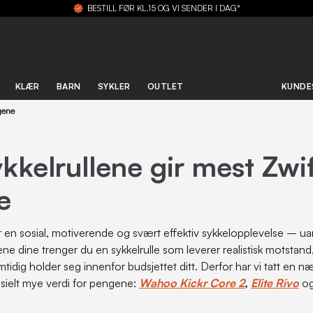
BESTILL FØR KL.15 OG VI SENDER I DAG*
KLÆR
BARN
SYKLER
OUTLET
KUNDE
ngene
kkelrullene gir mest Zwif
e
r en sosial, motiverende og svært effektiv sykkelopplevelse – uan
ne dine trenger du en sykkelrulle som leverer realistisk motstand,
idig holder seg innenfor budsjettet ditt. Derfor har vi tatt en næ
sielt mye verdi for pengene:
Wahoo Kickr Core 2
,
Elite Rivo
o