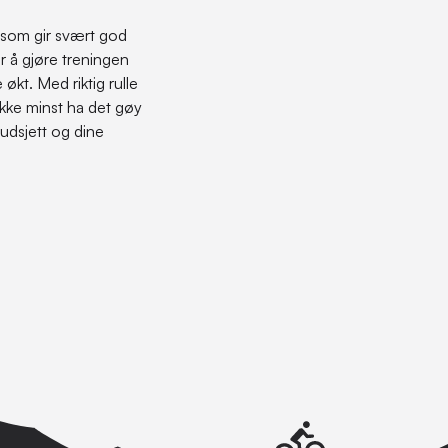
kt som gir svært god
r å gjøre treningen
økt. Med riktig rulle
ikke minst ha det gøy
udsjett og dine