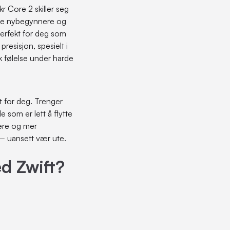
kr Core 2 skiller seg
både nybegynnere og
 perfekt for deg som
resisjon, spesielt i
sk følelse under harde
st for deg. Trenger
e som er lett å flytte
ere og mer
– uansett vær ute.
d Zwift?