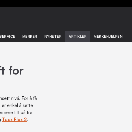
SERVICE
MERKER
NYHETER
ARTIKLER
MEKKEHJELPEN
t for
sett nivå. For å få
 er enkel å sette
rmere titt på tre
g
Tacx Flux 2
.