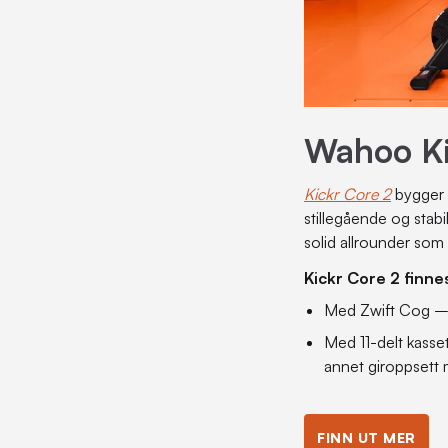
Wahoo Kic
Kickr Core 2
bygger 
stillegående og sta
solid allrounder som
Kickr Core 2 finnes
Med Zwift Cog – g
Med 11-delt kasset
annet giroppsett 
FINN UT MER