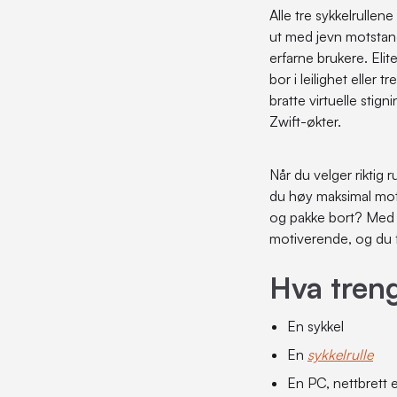
Alle tre sykkelrullene
Sykkelvesker
Momentnøkkel
Trykkspyler
ut med jevn motstand
Sykkellås og tyverisikring
Multiverktøy
Vaskesett
erfarne brukere. Elit
Transport og oppbevaring
Pedalverktøy
Vaskeutstyr
bor i leilighet eller
bratte virtuelle stig
Maskinlager verktøy
Zwift-økter.
Gaffel-, styrelager- og
rammeverktøy
Når du velger riktig 
Unbrako / Torx / Verktøysett
du høy maksimal motsta
og pakke bort? Med 
motiverende, og du 
Hva tren
En sykkel
En
sykkelrulle
En PC, nettbrett e