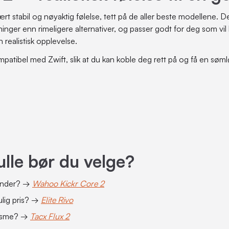
ært stabil og nøyaktig følelse, tett på de aller beste modellene.
ninger enn rimeligere alternativer, og passer godt for deg som vil 
n realistisk opplevelse.
mpatibel med Zwift, slik at du kan koble deg rett på og få en søm
ulle bør du velge?
ounder? →
Wahoo Kickr Core 2
ulig pris? →
Elite Rivo
alisme? →
Tacx Flux 2