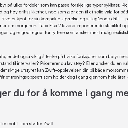
 byr på ulike fordeler som kan passe forskjellige typer syklister. Kic
 og høy driftssikkerhet, noe som gjør den til et solid valg for 
e Rivo er kjent for sin kompakte størrelse og stillegående drift –
 trener om morgenen. Tacx Flux 2 leverer imponerende stabilitet og p
ninger, og er godt egnet for ryttere som ønsker mest mulig realisti
rulle, er det også viktig å tenke på hvilke funksjoner som betyr me
nd til intervaller? Prioriterer du lav støy? Eller ønsker du en rull
det riktige utstyret kan Zwift-opplevelsen din bli både morsomm
får et treningsoppsett som holder deg i gang gjennom hele året 
ger du for å komme i gang me
ller mobil som støtter Zwift