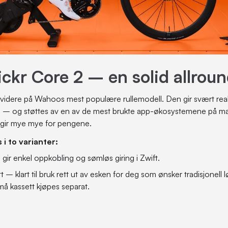
kr Core 2 – en solid allroun
videre på Wahoos mest populære rullemodell. Den gir svært reali
bil – og støttes av en av de mest brukte app-økosystemene på m
 gir mye mye for pengene.
 i to varianter:
ir enkel oppkobling og sømløs giring i Zwift.
t – klart til bruk rett ut av esken for deg som ønsker tradisjonell 
må kassett kjøpes separat.