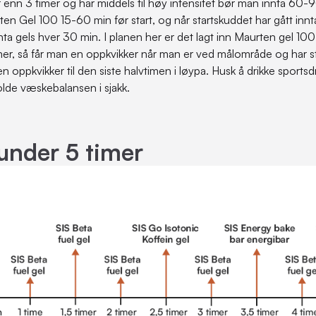
r enn 3 timer og har middels til høy intensitet bør man innta 60-
en Gel 100 15-60 min før start, og når startskuddet har gått innta
nta gels hver 30 min. I planen her er det lagt inn Maurten gel 100
imer, så får man en oppkvikker når man er ved målområde og har 
 en oppkvikker til den siste halvtimen i løypa. Husk å drikke sportsd
holde væskebalansen i sjakk.
under 5 timer