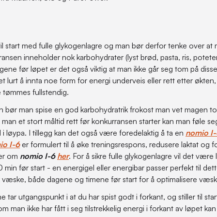
e til start med fulle glykogenlagre og man bør derfor tenke over at
ansen inneholder nok karbohydrater (lyst brød, pasta, ris, pote
agene før løpet er det også viktig at man ikke går seg tom på dis
t lurt å innta noe form for energi underveis eller rett etter økten, 
e tømmes fullstendig.
 bør man spise en god karbohydratrik frokost man vet magen tol
er man et stort måltid rett før konkurransen starter kan man føle 
 i løypa. I tillegg kan det også være foredelaktig å ta en
nomio I-
io I-6
er formulert til å øke treningsrespons, redusere laktat og 
mer om
nomio I-6
her
. For å sikre fulle glykogenlagre vil det være 
in før start - en energigel eller energibar passer perfekt til det
k væske, både dagene og timene før start for å optimalisere væ
tar utgangspunkt i at du har spist godt i forkant, og stiller til sta
 man ikke har fått i seg tilstrekkelig energi i forkant av løpet ka