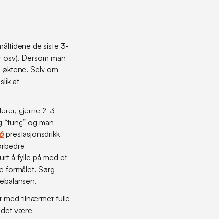
 måltidene de siste 3-
ter osv). Dersom man
se øktene. Selv om
slik at
erer, gjerne 2-3
seg “tung” og man
6
prestasjonsdrikk
forbedre
lurt å fylle på med et
te formålet. Sørg
skebalansen.
rt med tilnærmet fulle
n det være