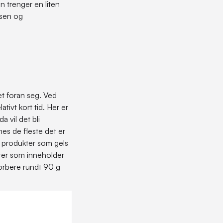
en trenger en liten
nsen og
t foran seg. Ved
tivt kort tid. Her er
a vil det bli
nes de fleste det er
e produkter som gels
kter som inneholder
orbere rundt 90 g