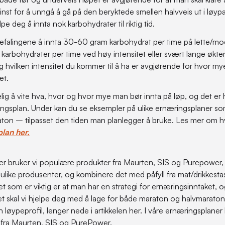
inst for å unngå å gå på den beryktede smellen halvveis ut i løyp
pe deg å innta nok karbohydrater til riktig tid.
nbefalingene å innta 30-60 gram karbohydrat per time på lette/mo
rbohydrater per time ved høy intensitet eller svært lange økter.
g hvilken intensitet du kommer til å ha er avgjørende for hvor m
et.
ig å vite hva, hvor og hvor mye man bør innta på løp, og det er h
ngsplan. Under kan du se eksempler på ulike ernæringsplaner som
ton – tilpasset den tiden man planlegger å bruke. Les mer om h
lan her.
ner bruker vi populære produkter fra Maurten, SIS og Purepower,
 ulike produsenter, og kombinere det med påfyll fra mat/drikkest
t som er viktig er at man har en strategi for ernæringsinntaket, 
Det skal vi hjelpe deg med å lage for både maraton og halvmaraton 
 løypeprofil, lenger nede i artikkelen her. I våre ernæringsplaner 
fra Maurten, SIS og PurePower.