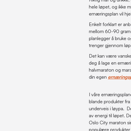
hele løpet, og ikke m
Sykkelvesker
Momentnøkkel
Trykkspyler
ernæringsplan vil hjel
Sykkellås og tyverisikring
Multiverktøy
Vaskesett
Enkelt forklart er a
Transport og oppbevaring
Pedalverktøy
Vaskeutstyr
mellom 60-90 gram ka
Maskinlager verktøy
planlegger å bruke o
Gaffel-, styrelager- og
trenger gjennom løp
rammeverktøy
Det kan være vanskel
Unbrako / Torx / Verktøysett
deg å lage en ernæri
halvmaraton og mara
din egen
ernæringsp
I våre ernæringspla
blande produkter fra
underveis i løypa. De
av energi til løpet. 
Oslo City maraton sin
populære produkter 