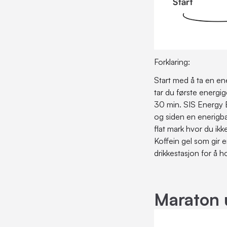
Forklaring:
Start med å ta en ener
tar du første energi
30 min. SIS Energy B
og siden en enerigbar
flat mark hvor du ikk
Koffein gel som gir e
drikkestasjon for å 
Maraton 