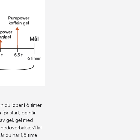
n du løper i 6 timer
ør start, og når
 av gel, gel med
i nedoverbakker/flat
når du har 1,5 time