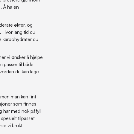
a. Å ha en
derate økter, og
 Hvor lang tid du
ye karbohydrater du
er vi ønsker å hjelpe
 passer til både
vordan du kan lage
 men man kan fint
asjoner som finnes
og har med nok påfyll
spesielt tilpasset
har vi brukt