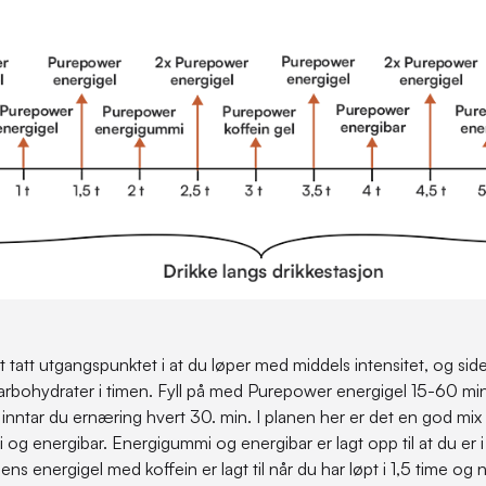
 tatt utgangspunktet i at du løper med middels intensitet, og side
bohydrater i timen. Fyll på med Purepower energigel 15-60 min f
 inntar du ernæring hvert 30. min. I planen her er det en god mix
 og energibar. Energigummi og energibar er lagt opp til at du er 
ens energigel med koffein er lagt til når du har løpt i 1,5 time og 