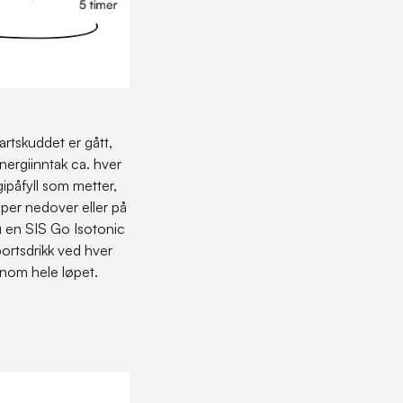
tartskuddet er gått,
nergiinntak ca. hver
ipåfyll som metter,
øper nedover eller på
du en SIS Go Isotonic
portsdrikk ved hver
ennom hele løpet.