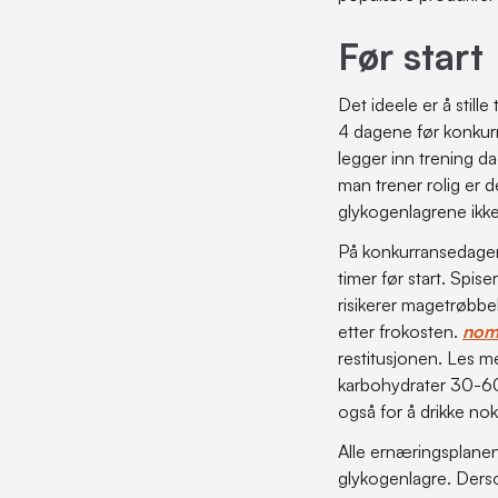
Før start
Det ideele er å still
4 dagene før konkurr
legger inn trening d
man trener rolig er de
glykogenlagrene ikk
På konkurransedagen
timer før start. Spis
risikerer magetrøbbel
etter frokosten.
nom
restitusjonen. Les 
karbohydrater 30-60 m
også for å drikke no
Alle ernæringsplanene 
glykogenlagre. Dersom