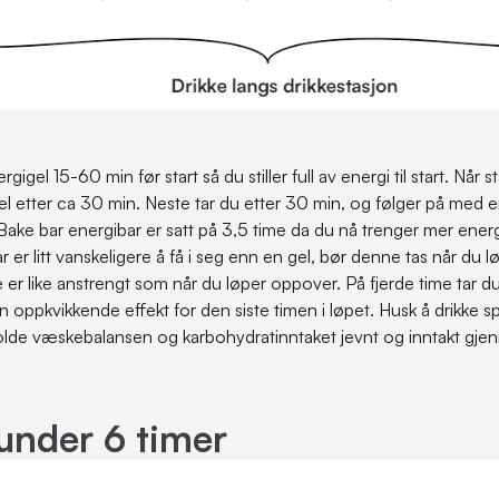
gigel 15-60 min før start så du stiller full av energi til start. Når s
gel etter ca 30 min. Neste tar du etter 30 min, og følger på med e
ake bar energibar er satt på 3,5 time da du nå trenger mer energ
 er litt vanskeligere å få i seg enn en gel, bør denne tas når du l
e er like anstrengt som når du løper oppover. På fjerde time tar 
n oppkvikkende effekt for den siste timen i løpet. Husk å drikke s
holde væskebalansen og karbohydratinntaket jevnt og inntakt gj
under 6 timer