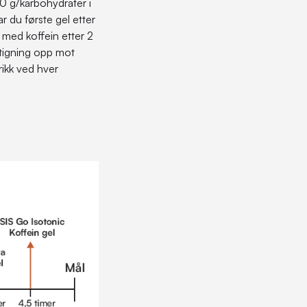
90 g/karbohydrater i
r du første gel etter
 med koffein etter 2
stigning opp mot
rikk ved hver