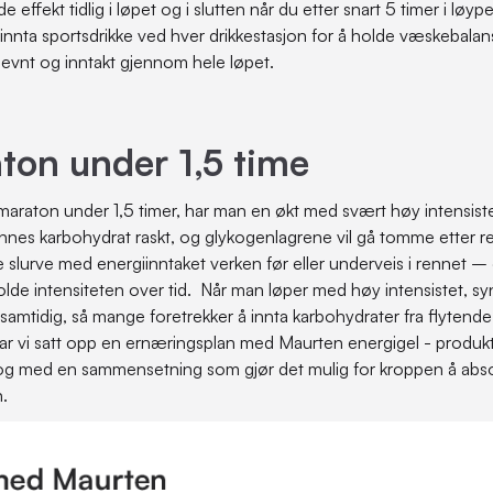
 effekt tidlig i løpet og i slutten når du etter snart 5 timer i løyp
 innta sportsdrikke ved hver drikkestasjon for å holde væskebala
jevnt og inntakt gjennom hele løpet.
ton under 1,5 time
araton under 1,5 timer, har man en økt med svært høy intensiste
nnes karbohydrat raskt, og glykogenlagrene vil gå tomme etter rela
ke slurve med energiinntaket verken før eller underveis i rennet – d
olde intensiteten over tid. Når man løper med høy intensistet, sy
samtidig, så mange foretrekker å innta karbohydrater fra flytend
har vi satt opp en ernæringsplan med Maurten energigel - produ
og med en sammensetning som gjør det mulig for kroppen å abs
n.