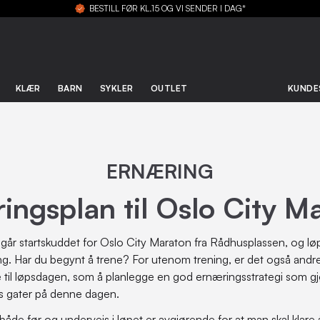
BESTILL FØR KL.15 OG VI SENDER I DAG*
KLÆR
BARN
SYKLER
OUTLET
KUNDE
ERNÆRING
ingsplan til Oslo City M
r startskuddet for Oslo City Maraton fra Rådhusplassen, og løp
g. Har du begynt å trene? For utenom trening, er det også andre
e til løpsdagen, som å planlegge en god ernæringsstrategi som gjø
s gater på denne dagen.
 både før og underveis i løpet er avgjørende for at man skal klar