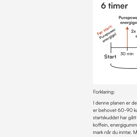
Forklaring:
I denne planen er det
er behovet 60-90 kar
startskuddet har gått
koffein, energigummi
mark når du inntar. M