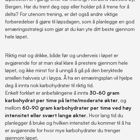
Bergen. Har du trent deg opp eller holder på å trene for å
delta? For utenom trening, er det også andre viktige
forberedelser å gjøre til løpsdagen, som å planlegge en god
ernæringsstrategi som gjør at du kan yte ditt beste gjennom
hele løpet.
Riktig mat og drikke, både før og underveis i løpet er
avgjørende for at man skal klare å prestere gjennom hele
løpet, og ikke minst for å unngå å gå på den beryktede
smellen halvveis ut i løypa. Å ha en ernæringsplan vil hjelpe
deg å innta nok karbohydrater til riktig tid.
Enkelt forklart er anbefalingene å innta
30-60 gram
karbohydrat per time på lette/moderate økter
, og
mellom
60-90 gram karbohydrater per time
ved høy
intensitet eller svært lange økter
. Hvor lang tid du
planlegger å bruke og hvilken intensitet du kommer til å ha
er avgjørende for hvor mye karbohydrater du trenger
gjennom løpet.