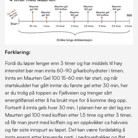
Forklaring:
Fordi du løper lenger enn 3 timer og har middels til høy
intensitet bør man innta 60-90 g/karbohydrater i timen.
Innta en Maurten Gel 100 15-60 min før start, og når
startskuddet har gått inntar du første gel etter 30 min, her
er du trolig på toppen av Fjellveien og trenger sårt
energitilførsel etter å ha brukt mye for å komme deg opp.
Fortsett å innta gels hver 30 min. I planen her er det lag inn
Maurten gel 100 med koffein etter 1,5 time og etter 3 timer,
så får man jevnt med koffein og en oppkvikker ca halvveis
og før siste innspurt av løpet. Det kan være fordelaktig å
innta energi etter krevende parti, i nedoverbakker og flat