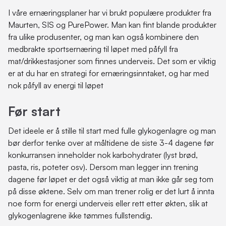
I våre ernæringsplaner har vi brukt populære produkter fra
Maurten, SIS og PurePower. Man kan fint blande produkter
fra ulike produsenter, og man kan også kombinere den
medbrakte sportsernæring til løpet med påfyll fra
mat/drikkestasjoner som finnes underveis. Det som er viktig
er at du har en strategi for ernæringsinntaket, og har med
nok påfyll av energi til løpet
Før start
Det ideele er å stille til start med fulle glykogenlagre og man
bør derfor tenke over at måltidene de siste 3-4 dagene før
konkurransen inneholder nok karbohydrater (lyst brød,
pasta, ris, poteter osv). Dersom man legger inn trening
dagene før løpet er det også viktig at man ikke går seg tom
på disse øktene. Selv om man trener rolig er det lurt å innta
noe form for energi underveis eller rett etter økten, slik at
glykogenlagrene ikke tømmes fullstendig.