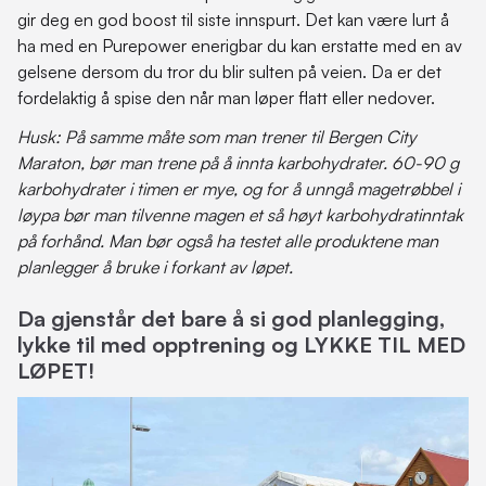
gir deg en god boost til siste innspurt. Det kan være lurt å
ha med en Purepower enerigbar du kan erstatte med en av
gelsene dersom du tror du blir sulten på veien. Da er det
fordelaktig å spise den når man løper flatt eller nedover.
Husk: På samme måte som man trener til Bergen City
Maraton, bør man trene på å innta karbohydrater. 60-90 g
karbohydrater i timen er mye, og for å unngå magetrøbbel i
løypa bør man tilvenne magen et så høyt karbohydratinntak
på forhånd. Man bør også ha testet alle produktene man
planlegger å bruke i forkant av løpet.
Da gjenstår det bare å si god planlegging,
lykke til med opptrening og LYKKE TIL MED
LØPET!