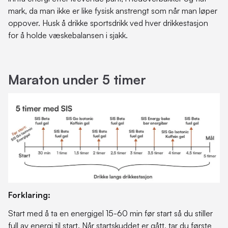
mark, da man ikke er like fysisk anstrengt som når man løper
oppover. Husk å drikke sportsdrikk ved hver drikkestasjon
for å holde væskebalansen i sjakk.
Maraton under 5 timer
Forklaring:
Start med å ta en energigel 15-60 min før start så du stiller
full av energi til start. Når startskuddet er gått, tar du første