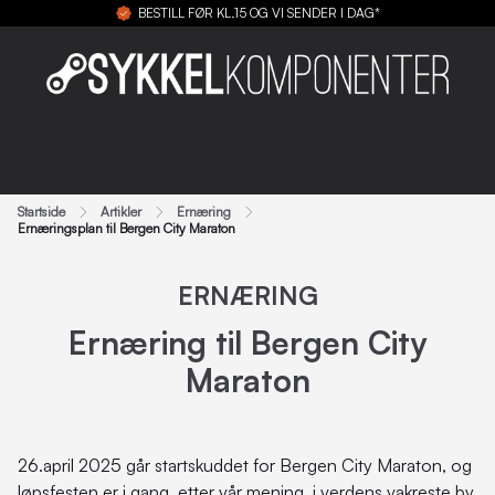
BESTILL FØR KL.15 OG VI SENDER I DAG*
Startside
Artikler
Ernæring
Ernæringsplan til Bergen City Maraton
ERNÆRING
Ernæring til Bergen City
Maraton
26.april 2025 går startskuddet for Bergen City Maraton, og
løpsfesten er i gang, etter vår mening, i verdens vakreste by,