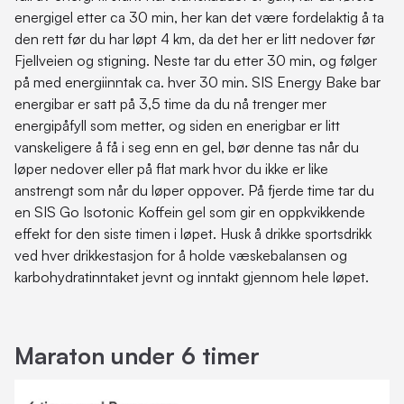
energigel etter ca 30 min, her kan det være fordelaktig å ta
den rett før du har løpt 4 km, da det her er litt nedover før
Fjellveien og stigning. Neste tar du etter 30 min, og følger
på med energiinntak ca. hver 30 min. SIS Energy Bake bar
energibar er satt på 3,5 time da du nå trenger mer
energipåfyll som metter, og siden en enerigbar er litt
vanskeligere å få i seg enn en gel, bør denne tas når du
løper nedover eller på flat mark hvor du ikke er like
anstrengt som når du løper oppover. På fjerde time tar du
en SIS Go Isotonic Koffein gel som gir en oppkvikkende
effekt for den siste timen i løpet. Husk å drikke sportsdrikk
ved hver drikkestasjon for å holde væskebalansen og
karbohydratinntaket jevnt og inntakt gjennom hele løpet.
Maraton under 6 timer