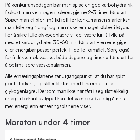
På konkurransedagen bør man spise en god karbohydratrik
frokost man vet magen tolerer, gjerne 2-3 timer før start.
Spiser man et stort måltid rett før konkurransen starter kan
man føle seg “tung” og man risikerer magetrøbbel i løypa.
For å sikre fulle glykogenlagre vil det være lurt å fylle på
med et karbohydrater 30-60 min før start - en energigel
eller energibar passer perfekt til dette formålet. Sørg også
for å drikke nok væske, både dagene og timene før start for
å optimalisere væskebalansen.
Alle ernæringsplanene tar utgangspunkt i at du har spist
godt i forkant, og stiller til start med tilnærmet fulle
glykogenlagre. Dersom man ikke har fått i seg tilstrekkelig
energi i forkant av løpet kan det være nødvendig å innta
mer energi enn ernæringsplanene viser.
Maraton under 4 timer