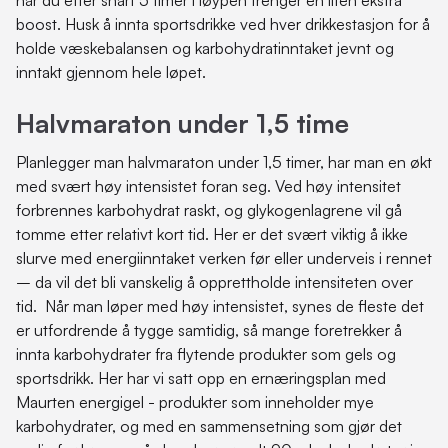
når du etter snart 5 timer i løypen trenger en liten ekstra
boost. Husk å innta sportsdrikke ved hver drikkestasjon for å
holde væskebalansen og karbohydratinntaket jevnt og
inntakt gjennom hele løpet.
Halvmaraton under 1,5 time
Planlegger man halvmaraton under 1,5 timer, har man en økt
med svært høy intensistet foran seg. Ved høy intensitet
forbrennes karbohydrat raskt, og glykogenlagrene vil gå
tomme etter relativt kort tid. Her er det svært viktig å ikke
slurve med energiinntaket verken før eller underveis i rennet
– da vil det bli vanskelig å opprettholde intensiteten over
tid. Når man løper med høy intensistet, synes de fleste det
er utfordrende å tygge samtidig, så mange foretrekker å
innta karbohydrater fra flytende produkter som gels og
sportsdrikk. Her har vi satt opp en ernæringsplan med
Maurten energigel - produkter som inneholder mye
karbohydrater, og med en sammensetning som gjør det