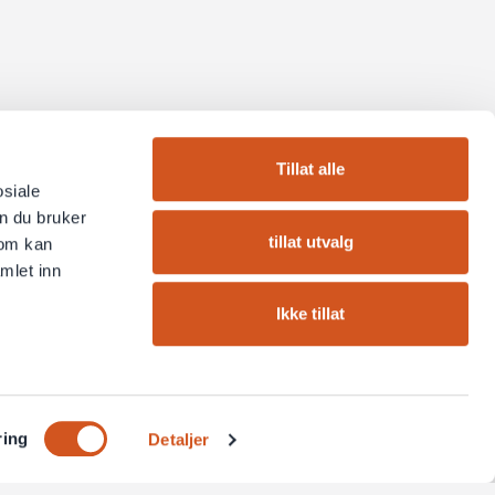
Tillat alle
osiale
n du bruker
tillat utvalg
som kan
mlet inn
Ikke tillat
ring
Detaljer