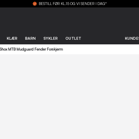
BESTILL FØR KL.15 OG VI SENDER I DAG*
KLÆR
BARN
SYKLER
OUTLET
KUNDE
Shox MTB Mudguard Fender Forskjerm