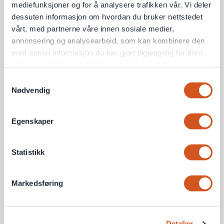
mediefunksjoner og for å analysere trafikken vår. Vi deler
dessuten informasjon om hvordan du bruker nettstedet
vårt, med partnerne våre innen sosiale medier,
annonsering og analysearbeid, som kan kombinere den
med annen informasjon du har gjort tilgjengelig for dem,
eller som de har samlet inn gjennom din bruk av
tjenestene deres
Samtykkevalg
Nødvendig
Personvernsopplysninger
Egenskaper
Statistikk
Markedsføring
Detaljer