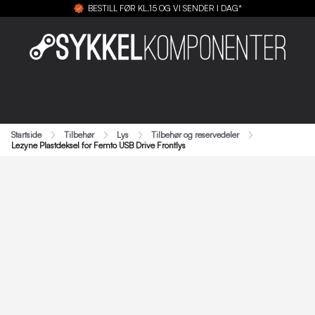
BESTILL FØR KL.15 OG VI SENDER I DAG*
Startside
Tilbehør
Lys
Tilbehør og reservedeler
Lezyne Plastdeksel for Femto USB Drive Frontlys