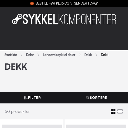
BESTILL FØR KL.15 OG VI SENDER I DAG*
Startside
Deler
Landeveissykkel deler
Dekk
Dekk
DEKK
FILTER
SORTERE
60
produkter