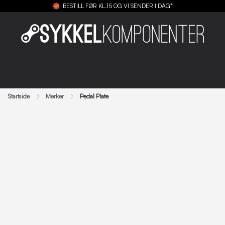
BESTILL FØR KL.15 OG VI SENDER I DAG*
Startside
Merker
Pedal Plate