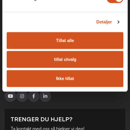
Eksklusive rabattkoder kun for medlemmer
Få de beste tilbudene først
Detaljer
Registrer
Tillat alle
INFORMASJON
tillat utvalg
KUNDESERVICE
Ikke tillat
FØLG OSS
TRENGER DU HJELP?
Ta kontakt med oss ​​så hjelper vi deg!