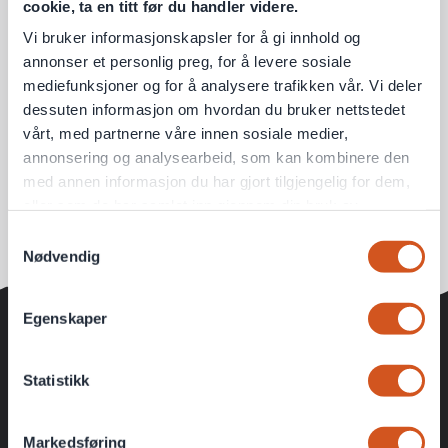
cookie, ta en titt før du handler videre.
Vi bruker informasjonskapsler for å gi innhold og
annonser et personlig preg, for å levere sosiale
mediefunksjoner og for å analysere trafikken vår. Vi deler
dessuten informasjon om hvordan du bruker nettstedet
vårt, med partnerne våre innen sosiale medier,
annonsering og analysearbeid, som kan kombinere den
med annen informasjon du har gjort tilgjengelig for dem,
eller som de har samlet inn gjennom din bruk av
tjenestene deres
Samtykkevalg
Nødvendig
Personvernsopplysninger
Egenskaper
KUNDEKLUBB
Statistikk
Ekstra gode medlemspriser
Fete konkurranser
Markedsføring