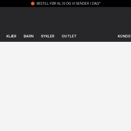
BESTILL FØR KL.15 OG VI SENDER I DAG*
KLÆR
BARN
SYKLER
OUTLET
KUNDE