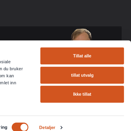
Tillat alle
osiale
n du bruker
tillat utvalg
som kan
mlet inn
Ikke tillat
ring
Detaljer