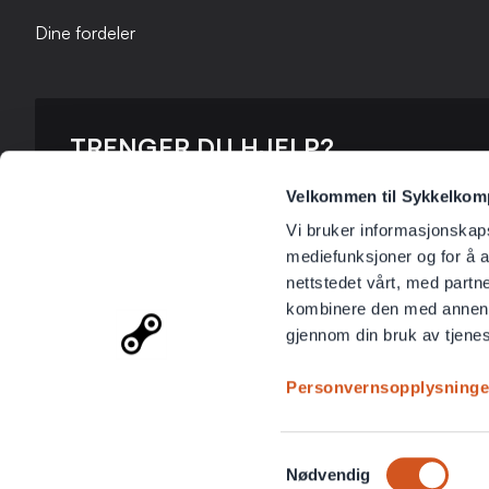
Dine fordeler
TRENGER DU HJELP?
Ta kontakt med oss ​​så hjelper vi deg!
Velkommen til Sykkelkompo
Vi bruker informasjonskapsl
Ring oss
482 39 210
mediefunksjoner og for å a
nettstedet vårt, med part
Mer informasjon
kombinere den med annen in
Kundeservice
gjennom din bruk av tjene
Personvernsopplysninge
Samtykkevalg
Nødvendig