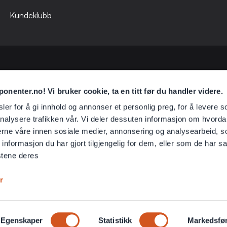
Kundeklubb
nenter.no! Vi bruker cookie, ta en titt før du handler videre.
er for å gi innhold og annonser et personlig preg, for å levere s
Kontaktskjema
Klikk her
nalysere trafikken vår. Vi deler dessuten informasjon om hvorda
nerne våre innen sosiale medier, annonsering og analysearbeid, 
Spørsmål?
formasjon du har gjort tilgjengelig for dem, eller som de har sa
Spørsmål & svar
stene deres
r
Egenskaper
Statistikk
Markedsfø