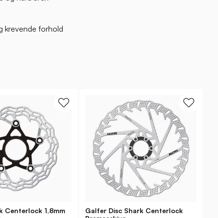
g krevende forhold
rk Centerlock 1,8mm
Galfer Disc Shark Centerlock