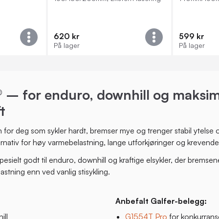
620 kr
599 kr
På lager
På lager
® – for enduro, downhill og maksim
t
 for deg som sykler hardt, bremser mye og trenger stabil ytelse o
ternativ for høy varmebelastning, lange utforkjøringer og krevende
esielt godt til enduro, downhill og kraftige elsykler, der bremsen
stning enn ved vanlig stisykling.
Anbefalt Galfer-belegg:
ill
G1554T Pro
for konkurrans