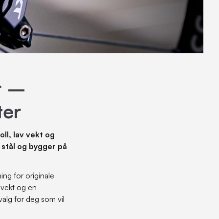
r –
ter
ll, lav vekt og
t stål og bygger på
ing for originale
v vekt og en
valg for deg som vil