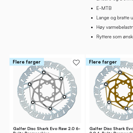
E-MTB
Lange og bratte u
Høy varmebelastn
Ryttere som ønsk
Flere farger
Flere farger
Galfer Disc Shark Evo Raw 2.0 6-
Galfer Disc Shark Ev