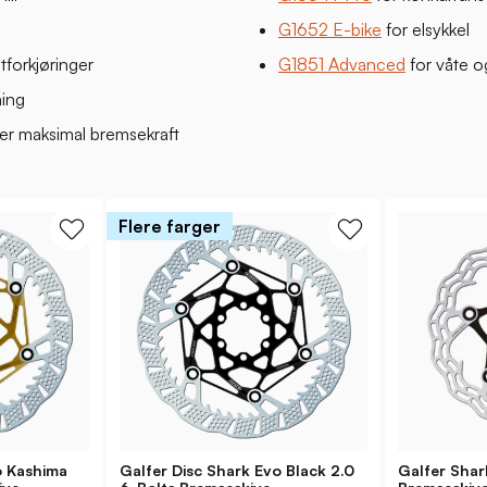
G1652 E-bike
for elsykkel
tforkjøringer
G1851 Advanced
for våte o
ing
er maksimal bremsekraft
Flere farger
o Kashima
Galfer Disc Shark Evo Black 2.0
Galfer Sha