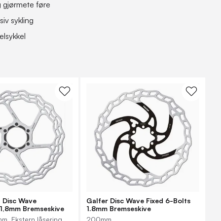
g gjørmete føre
iv sykling
elsykkel
d Disc Wave
Galfer Disc Wave Fixed 6-Bolts
 1,8mm Bremseskive
1.8mm Bremseskive
, Ekstern låsering
200mm