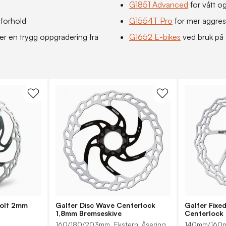
G1851 Advanced
for vått o
 forhold
G1554T Pro
for mer aggress
r en trygg oppgradering fra
G1652 E-bikes
ved bruk på 
bolt 2mm
Galfer Disc Wave Centerlock
Galfer Fixe
1,8mm Bremseskive
Centerlock
160/180/203mm, Ekstern låsering
140mm/160mm