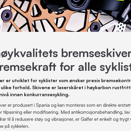
høykvalitets bremseskive
remsekraft for alle syklis
r er utviklet for syklister som ønsker presis bremsekontro
 ulike forhold. Skivene er laserskåret i høykarbon rustfrit
nivå innen konkurransesykling.
iver er produsert i Spania og kan monteres som en direkte erstatn
r tilpasning eller modifisering. Med antikorrosjonsbehandling, la
ar til å redusere støy og vibrasjoner, er Galfer et enkelt og trygt 
e på sykkelen.