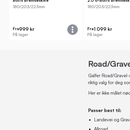
Bolts Bremseskive
2.0 6-Bolts Bremsesk
180/203/223mm
180/203/223mm
Fra
999 kr
Fra
1 099 kr
På lager
På lager
Road/Grave
Galfer Road/Gravel-sk
riktig valg for deg s
Her er ikke målet nø
Passer best til:
Landevei og Grav
Allroad