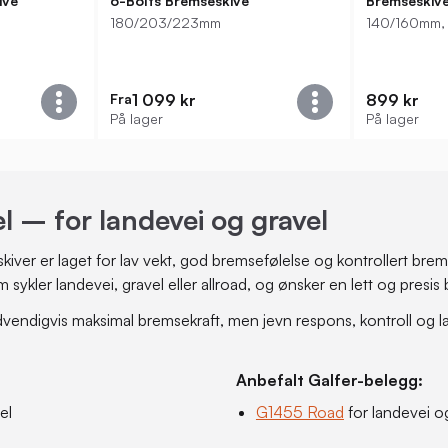
ive
6-Bolts Bremseskive
Bremseskiv
180/203/223mm
140/160mm, I
Fra
1 099 kr
899 kr
På lager
På lager
l – for landevei og gravel
iver er laget for lav vekt, god bremsefølelse og kontrollert brem
om sykler landevei, gravel eller allroad, og ønsker en lett og presi
dvendigvis maksimal bremsekraft, men jevn respons, kontroll og la
Anbefalt Galfer-belegg:
el
G1455 Road
for landevei o