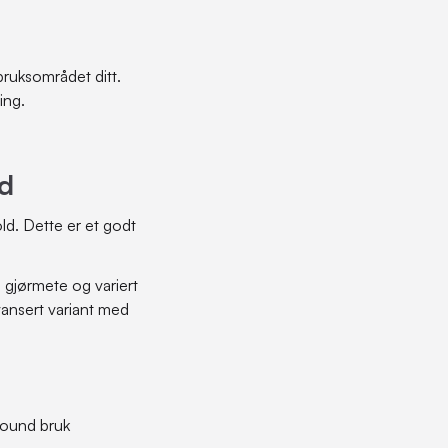
bruksområdet ditt.
ing.
ld
ld. Dette er et godt
 gjørmete og variert
vansert variant med
lround bruk