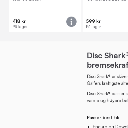
418 kr
599 kr
På lager
På lager
Disc Shark
bremsekraf
Disc Shark® er skiven
Galfers kraftigste al
Disc Shark® passer sp
varme og høyere bela
Passer best til:
Enduro og Downh