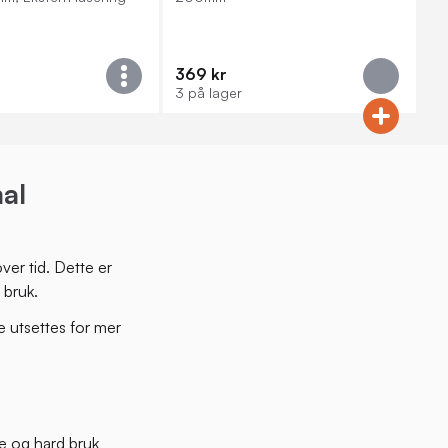
369 kr
3 på lager
al
ver tid. Dette er
 bruk.
e utsettes for mer
e og hard bruk