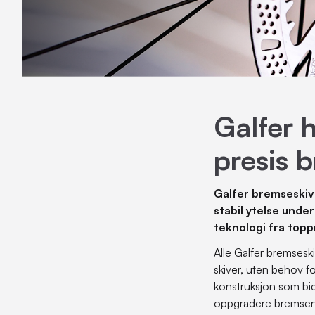
Sykkelvesker
Momentnøkkel
Trykkspyler
Sykkellås og tyverisikring
Multiverktøy
Vaskesett
Transport og oppbevaring
Pedalverktøy
Vaskeutstyr
Maskinlager verktøy
Gaffel-, styrelager- og
Galfer 
rammeverktøy
Unbrako / Torx / Verktøysett
presis b
Galfer bremseskive
stabil ytelse under
teknologi fra topp
Alle Galfer bremsesk
skiver, uten behov fo
konstruksjon som bidr
oppgradere bremsen