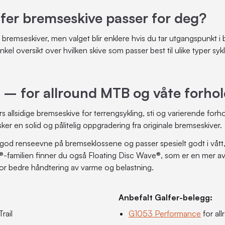
lfer bremseskive passer for deg?
r bremseskiver, men valget blir enklere hvis du tar utgangspunkt i 
kel oversikt over hvilken skive som passer best til ulike typer sykl
 – for allround MTB og våte forho
 allsidige bremseskive for terrengsykling, sti og varierende forho
er en solid og pålitelig oppgradering fra originale bremseskiver.
, god renseevne på bremseklossene og passer spesielt godt i vått,
®-familien finner du også Floating Disc Wave®, som er en mer a
for bedre håndtering av varme og belastning.
Anbefalt Galfer-belegg:
rail
G1053 Performance
for al