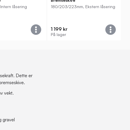
e
Bremseskive
ntern låsering
180/203/223mm, Ekstern låsering
1 199 kr
På lager
sekraft. Dette er
s bremseskive.
v vekt.
g gravel