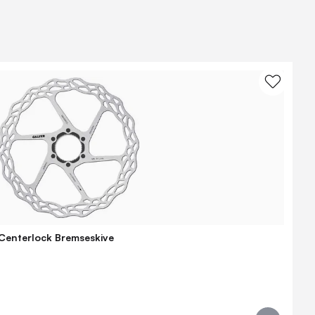
Centerlock Bremseskive