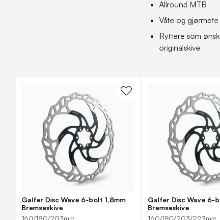
Allround MTB
Våte og gjørmete
Ryttere som ønske
originalskive
Galfer Disc Wave 6-bolt 1,8mm
Galfer Disc Wave 6-
Bremseskive
Bremseskive
160/180/203mm
160/180/203/223mm