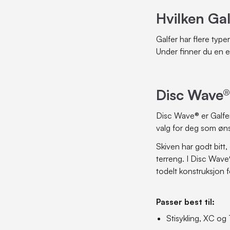
Hvilken Ga
Galfer har flere type
Under finner du en en
Disc Wave®
Disc Wave® er Galfers
valg for deg som ønsk
Skiven har godt bitt
terreng. I Disc Wave
todelt konstruksjon 
Passer best til:
Stisykling, XC og T