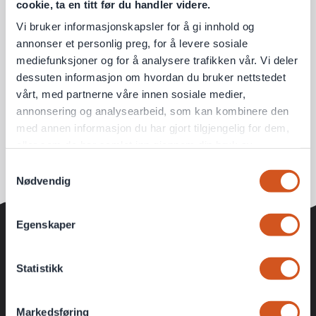
cookie, ta en titt før du handler videre.
Vi bruker informasjonskapsler for å gi innhold og
annonser et personlig preg, for å levere sosiale
mediefunksjoner og for å analysere trafikken vår. Vi deler
dessuten informasjon om hvordan du bruker nettstedet
vårt, med partnerne våre innen sosiale medier,
annonsering og analysearbeid, som kan kombinere den
med annen informasjon du har gjort tilgjengelig for dem,
eller som de har samlet inn gjennom din bruk av
tjenestene deres
Samtykkevalg
Nødvendig
Personvernsopplysninger
Egenskaper
KUNDEKLUBB
Statistikk
Ekstra gode medlemspriser
Fete konkurranser
Markedsføring