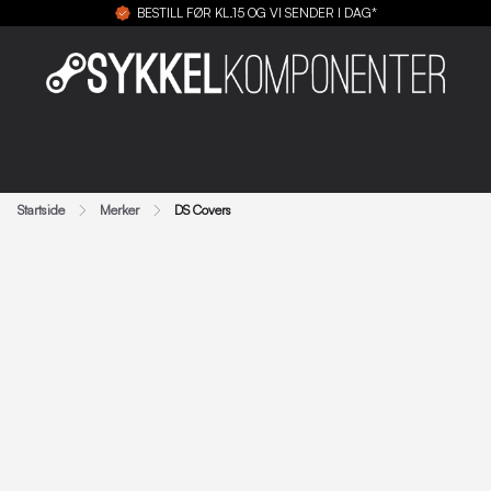
BESTILL FØR KL.15 OG VI SENDER I DAG*
Startside
Merker
DS Covers