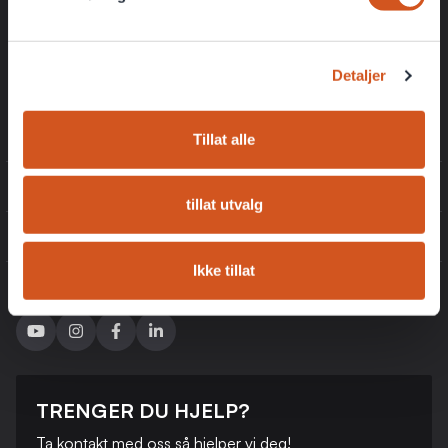
Eksklusive rabattkoder kun for medlemmer
Få de beste tilbudene først
Detaljer
Registrer
Tillat alle
INFORMASJON
tillat utvalg
KUNDESERVICE
Ikke tillat
FØLG OSS
TRENGER DU HJELP?
Ta kontakt med oss ​​så hjelper vi deg!