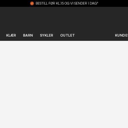
BESTILL FØR KL.15 OG VI SENDER I DAG*
KLÆR
BARN
SYKLER
OUTLET
KUNDE