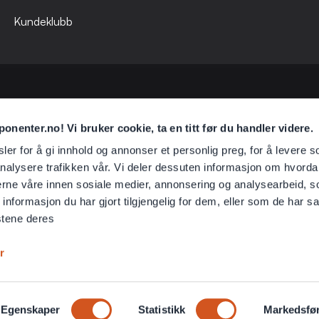
Kundeklubb
nenter.no! Vi bruker cookie, ta en titt før du handler videre.
er for å gi innhold og annonser et personlig preg, for å levere s
Kontaktskjema
Klikk her
nalysere trafikken vår. Vi deler dessuten informasjon om hvorda
nerne våre innen sosiale medier, annonsering og analysearbeid, 
Spørsmål?
formasjon du har gjort tilgjengelig for dem, eller som de har sa
Spørsmål & svar
stene deres
r
Egenskaper
Statistikk
Markedsfø