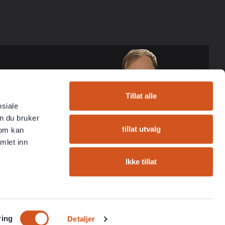
Tillat alle
osiale
n du bruker
tillat utvalg
som kan
mlet inn
Ikke tillat
ring
Detaljer