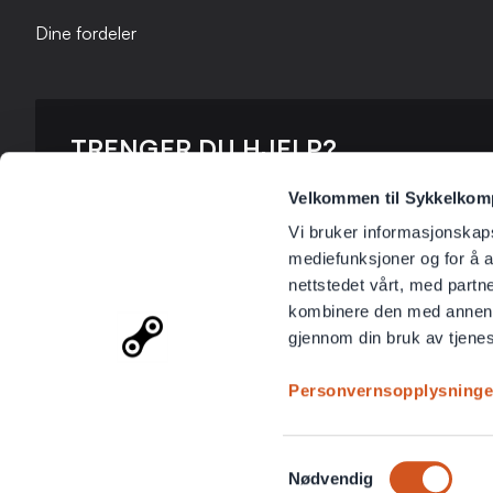
Dine fordeler
TRENGER DU HJELP?
Ta kontakt med oss ​​så hjelper vi deg!
Velkommen til Sykkelkompo
Vi bruker informasjonskapsl
Ring oss
482 39 210
mediefunksjoner og for å a
nettstedet vårt, med part
Mer informasjon
kombinere den med annen in
Kundeservice
gjennom din bruk av tjene
Personvernsopplysninge
Samtykkevalg
Nødvendig