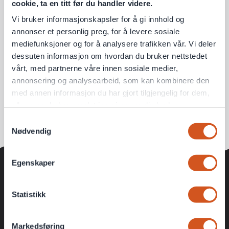
cookie, ta en titt før du handler videre.
Vi bruker informasjonskapsler for å gi innhold og
annonser et personlig preg, for å levere sosiale
mediefunksjoner og for å analysere trafikken vår. Vi deler
dessuten informasjon om hvordan du bruker nettstedet
vårt, med partnerne våre innen sosiale medier,
annonsering og analysearbeid, som kan kombinere den
med annen informasjon du har gjort tilgjengelig for dem,
eller som de har samlet inn gjennom din bruk av
tjenestene deres
Samtykkevalg
Nødvendig
Personvernsopplysninger
Egenskaper
KUNDEKLUBB
Statistikk
Ekstra gode medlemspriser
Fete konkurranser
Markedsføring