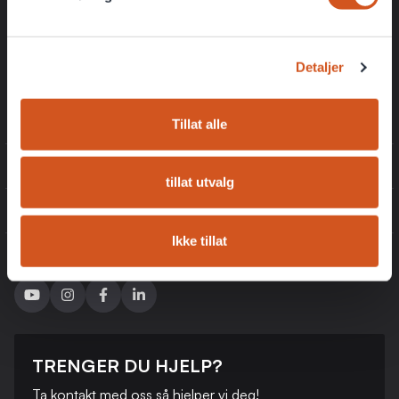
Eksklusive rabattkoder kun for medlemmer
Få de beste tilbudene først
Detaljer
Registrer
Tillat alle
INFORMASJON
tillat utvalg
KUNDESERVICE
Ikke tillat
FØLG OSS
TRENGER DU HJELP?
Ta kontakt med oss ​​så hjelper vi deg!