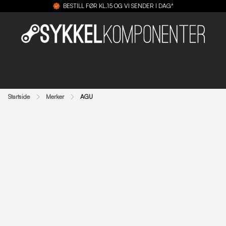
BESTILL FØR KL.15 OG VI SENDER I DAG*
Startside
Merker
AGU