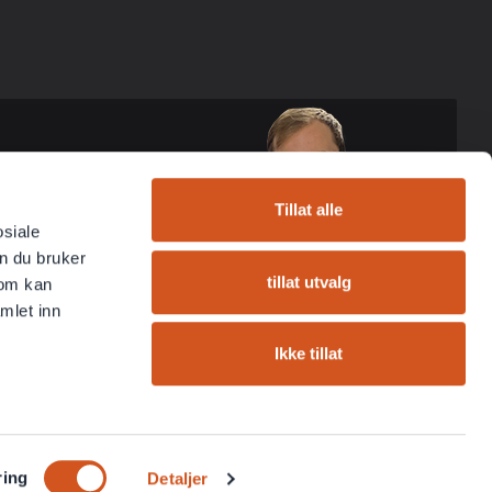
Tillat alle
osiale
n du bruker
tillat utvalg
som kan
mlet inn
Ikke tillat
ring
Detaljer