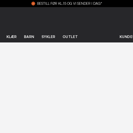
BESTILL FØR KL.15 OG VI SENDER I DAG*
KLÆR
BARN
SYKLER
OUTLET
KUNDE