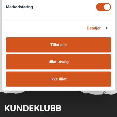
Markedsføring
Detaljer
Lezyne Micro Floor Drive
HVG, Mini Gulvpumpe
6,2bar I 90psi
Tillat alle
tillat utvalg
998 kr
5+ på lager
Ikke tillat
KUNDEKLUBB