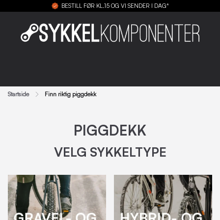
BESTILL FØR KL.15 OG VI SENDER I DAG*
Startside
Finn riktig piggdekk
PIGGDEKK
VELG SYKKELTYPE