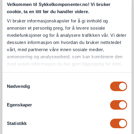
Velkommen til Sykkelkomponenter.no! Vi bruker
cookie, ta en titt før du handler videre.
Vi bruker informasjonskapsler for å gi innhold og
annonser et personlig preg, for å levere sosiale
mediefunksjoner og for å analysere trafikken vår. Vi deler
dessuten informasjon om hvordan du bruker nettstedet
vårt, med partnerne våre innen sosiale medier,
Super B TB-TL01
Park Tool TL-5
Dekkspaker
Dekkspaker i Stål
annonsering og analysearbeid, som kan kombinere den
med annen informasjon du har gjort tilgjengelig for dem,
eller som de har samlet inn gjennom din bruk av
tjenestene deres
Samtykkevalg
36 kr
415 kr
Nødvendig
5+ på lager
Ikke på lager
Personvernsopplysninger
Egenskaper
Statistikk