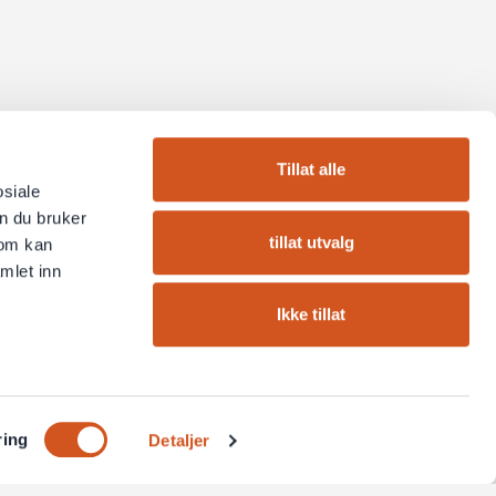
Tillat alle
osiale
n du bruker
tillat utvalg
som kan
mlet inn
Ikke tillat
ring
Detaljer