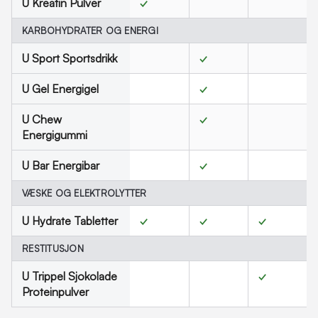
U Kreatin Pulver
✓
KARBOHYDRATER OG ENERGI
U Sport Sportsdrikk
✓
U Gel Energigel
✓
U Chew
✓
Energigummi
U Bar Energibar
✓
VÆSKE OG ELEKTROLYTTER
U Hydrate Tabletter
✓
✓
✓
RESTITUSJON
U Trippel Sjokolade
✓
Proteinpulver