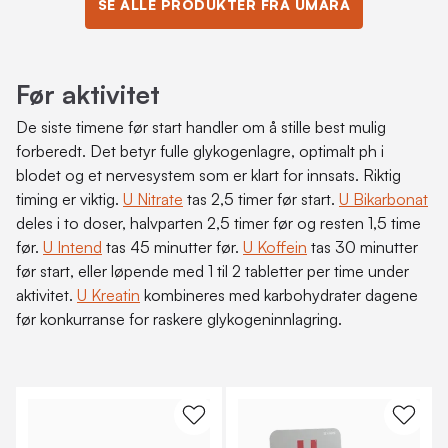
SE ALLE PRODUKTER FRA UMARA
Før aktivitet
De siste timene før start handler om å stille best mulig
forberedt. Det betyr fulle glykogenlagre, optimalt ph i
blodet og et nervesystem som er klart for innsats. Riktig
timing er viktig.
U Nitrate
tas 2,5 timer før start.
U Bikarbonat
deles i to doser, halvparten 2,5 timer før og resten 1,5 time
før.
U Intend
tas 45 minutter før.
U Koffein
tas 30 minutter
før start, eller løpende med 1 til 2 tabletter per time under
aktivitet.
U Kreatin
kombineres med karbohydrater dagene
før konkurranse for raskere glykogeninnlagring.