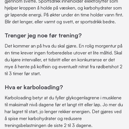
gjennom svette. Sportsdrikk inneholder elektrolytter som
hjelper kroppen å holde på væsken, og karbohydrater som
gir løpende energi. På økter under én time holder vann fint.
Blir det lenger, eller varmt og svett, er sportsdrikk bedre.
Trenger jeg noe før trening?
Det kommer an på hva du skal gjøre. En rolig morgentur på
én time krever ingen forberedelse utover et lite måltid. Skal
du kjøre intervaller, et tidsritt eller en konkurranse er det
mye å hente på koffein og eventuelt nitrat fra rødbetshot 2
til 3 timer før start.
Hva er karboloading?
Karboloading betyr at du fyller glykogenlagrene i musklene
til maksimalt nivå dagene før et langt ritt eller løp. Jo mer du
har lagret til start, jo lenger rekker energien. Det gjøres ved
å spise mer karbohydrater og redusere
treningsbelastningen de siste 2 til 3 dagene.