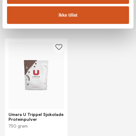
U Trippel Sjokolade Proteinpulver er Umaras
restitusjonspulver. Bland det med vann rett etter trening,
Ikke tillat
etterfulgt av et sammensatt måltid innen tre timer.
Umara U Trippel Sjokolade
Proteinpulver
750 gram