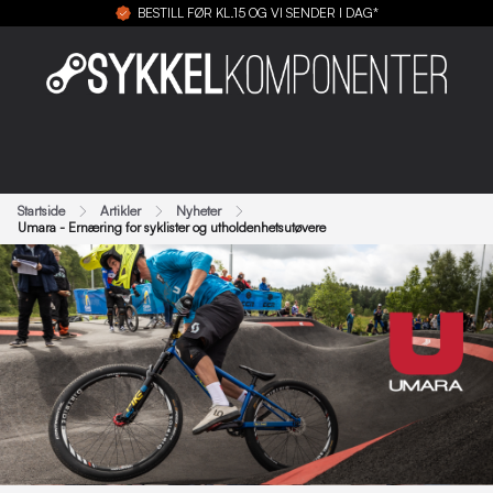
BESTILL FØR KL.15 OG VI SENDER I DAG*
Startside
Artikler
Nyheter
Umara - Ernæring for syklister og utholdenhetsutøvere