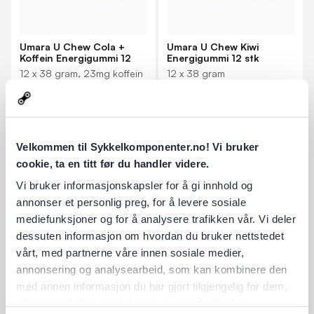
Umara U Chew Cola +
Umara U Chew Kiwi
Koffein Energigummi 12
Energigummi 12 stk
stk
12 x 38 gram, 23mg koffein
12 x 38 gram
per chew
449 kr
449 kr
2 på lager
1 på lager
Velkommen til Sykkelkomponenter.no! Vi bruker
cookie, ta en titt før du handler videre.
Vi bruker informasjonskapsler for å gi innhold og
annonser et personlig preg, for å levere sosiale
mediefunksjoner og for å analysere trafikken vår. Vi deler
dessuten informasjon om hvordan du bruker nettstedet
vårt, med partnerne våre innen sosiale medier,
annonsering og analysearbeid, som kan kombinere den
med annen informasjon du har gjort tilgjengelig for dem,
eller som de har samlet inn gjennom din bruk av