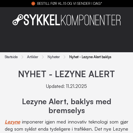
BESTILL FØR KL.15 OG VI SENDER I DAG*
Startside
Artikler
Nyheter
Nyhet - Lezyne Alert baklys
NYHET - LEZYNE ALERT
Updated: 11.21.2025
Lezyne Alert, baklys med
bremselys
Lezyne
imponerer igjen med innovativ teknologi som gjør
deg som syklist enda tydeligere i trafikken. Det nye Lezyne