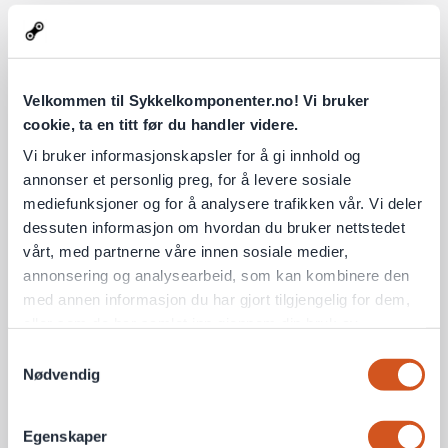
Design og byggekvalitet – laget
for norske forhold
Velkommen til Sykkelkomponenter.no! Vi bruker
Lezyne er kjent for solid og holdbar konstruksjon, og Alert
cookie, ta en titt før du handler videre.
baklys er ikke noe unntak. Kroppen er laget av slitesterke
materialer som tåler regn, vind og temperaturendringer.
Vi bruker informasjonskapsler for å gi innhold og
Med god IP-klassifisering er baklyset laget for å fungere
annonser et personlig preg, for å levere sosiale
optimalt selv på våte og mørke høstkvelder.
mediefunksjoner og for å analysere trafikken vår. Vi deler
dessuten informasjon om hvordan du bruker nettstedet
Baklyset er også enkelt å montere. Det leveres med en
vårt, med partnerne våre innen sosiale medier,
elastisk gummistropp som passer de fleste setepinner,
annonsering og analysearbeid, som kan kombinere den
inkludert aerodynamiske sadelpinner. USB-opplading gjør
med annen informasjon du har gjort tilgjengelig for dem,
det enkelt å holde lyset klart for neste tur, og batteritiden
eller som de har samlet inn gjennom din bruk av
varierer basert på modusen du bruker, men holder fint for
tjenestene deres
Samtykkevalg
både pendling og lengre turer.
Nødvendig
Personvernsopplysninger
Moduser, lysstyrke og
Egenskaper