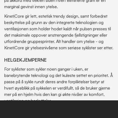
på akkord med vekten siden hvert eliminerte gram er en
marginal gevinst innen ytelse.
KinetiCore gir lett, estetisk trendy design, samt forbedret
beskyttelse på grunn av den integrerte teknologien og
ventilasjonen som holder hodet kaldt når pulsen presses til
det maksimale oppover anstrengende fjellstigninger eller
utfordrende gruppesprinter. Alt handler om ytelse - og
KinetiCore gir ytelsesnivåene som seriøse syklister ser etter.
HELGEKJEMPERNE
For syklister som sykler noen ganger i uken, er
banebrytende teknologi og det kuleste settet en prioritet. Å
passe på å sykle rundt deres andre forpliktelser betyr at
hvert øyeblikk på sykkelen er verdifullt, så de bruker gjerne
mer på en hjelm hvis den kan gi økte nivåer av komfort,
ventilasjon og beskyttelse.
De vil vite hvor sikker hjelmen er og hvilke fordeler
teknologien har. Siden den er innebygd i stedet for å legges