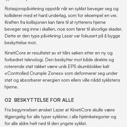
Rotasjonspåvirkning oppstår når en syklist beveger seg og
kolliderer med et hard underlag, som for eksempel en vei.
Kraften fra kollisjonen kan føre til at rytterens hjerne
beveger seg inne i skallen, noe som fører til alvorlige skader.
Dette er den type påvirkning Lazer var fokusert på å bygge
beskyttelse mot.
KinetiCore er resultatet av et tiårs søken etter en ny og
forbedret teknologi. Den beskytter mot både direkte og
roterende støt takket være unik EPS skumblokker kalt
«Controlled Crumple Zones» som deformerer seg under
støt og absorberer energien som ellers ville nådd syklistens
hjerne.
02 BESKYTTELSE FOR ALLE
Fra begynnelsen ønsket Lazer at KinetiCore skulle være
tilgjengelig for alle typer syklister, i alle hjelmkategorier og
for alle aldre helt ned til den yngste syklist.