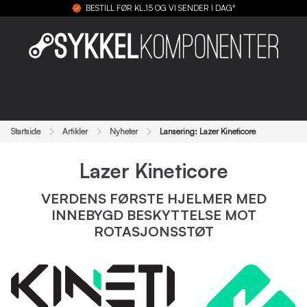
BESTILL FØR KL.15 OG VI SENDER I DAG*
Startside
Artikler
Nyheter
Lansering: Lazer Kineticore
Lazer Kineticore
VERDENS FØRSTE HJELMER MED
INNEBYGD BESKYTTELSE MOT
ROTASJONSSTØT