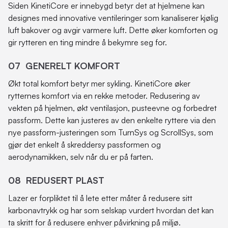
Siden KinetiCore er innebygd betyr det at hjelmene kan
designes med innovative ventileringer som kanaliserer kjølig
luft bakover og avgir varmere luft. Dette øker komforten og
gir rytteren en ting mindre å bekymre seg for.
07 GENERELT KOMFORT
Økt total komfort betyr mer sykling. KinetiCore øker
rytternes komfort via en rekke metoder. Redusering av
vekten på hjelmen, økt ventilasjon, pusteevne og forbedret
passform. Dette kan justeres av den enkelte ryttere via den
nye passform-justeringen som TurnSys og ScrollSys, som
gjør det enkelt å skreddersy passformen og
aerodynamikken, selv når du er på farten.
08 REDUSERT PLAST
Lazer er forpliktet til å lete etter måter å redusere sitt
karbonavtrykk og har som selskap vurdert hvordan det kan
ta skritt for å redusere enhver påvirkning på miljø.