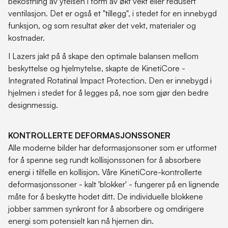
bekostning av ytelsen i form av økt vekt eller redusert
ventilasjon. Det er også et "tillegg", i stedet for en innebygd
funksjon, og som resultat øker det vekt, materialer og
kostnader.
I Lazers jakt på å skape den optimale balansen mellom
beskyttelse og hjelmytelse, skapte de KinetiCore -
Integrated Rotatinal Impact Protection. Den er innebygd i
hjelmen i stedet for å legges på, noe som gjør den bedre
designmessig.
KONTROLLERTE DEFORMASJONSSONER
Alle moderne bilder har deformasjonsoner som er utformet
for å spenne seg rundt kollisjonssonen for å absorbere
energi i tilfelle en kollisjon. Våre KinetiCore-kontrollerte
deformasjonssoner - kalt 'blokker' - fungerer på en lignende
måte for å beskytte hodet ditt. De individuelle blokkene
jobber sammen synkront for å absorbere og omdirigere
energi som potensielt kan nå hjernen din.