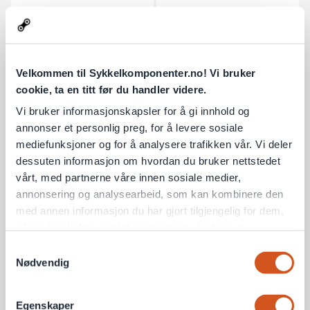
729 kr
398 kr
1 på lager
3 på lager
Flere farger
Flere farger
Velkommen til Sykkelkomponenter.no! Vi bruker
cookie, ta en titt før du handler videre.
Vi bruker informasjonskapsler for å gi innhold og
annonser et personlig preg, for å levere sosiale
mediefunksjoner og for å analysere trafikken vår. Vi deler
dessuten informasjon om hvordan du bruker nettstedet
vårt, med partnerne våre innen sosiale medier,
annonsering og analysearbeid, som kan kombinere den
med annen informasjon du har gjort tilgjengelig for dem,
Lazer Nutz 2.0 KinetiCore
Lazer Nutz 2.0 KinetiCore
eller som de har samlet inn gjennom din bruk av
Sykkelhjelm
Sykkelhjelm
tjenestene deres
Samtykkevalg
Nødvendig
Personvernsopplysninger
509 kr
509 kr
Egenskaper