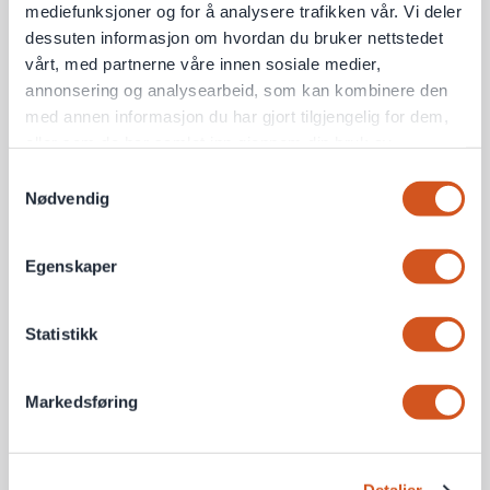
mediefunksjoner og for å analysere trafikken vår. Vi deler
dessuten informasjon om hvordan du bruker nettstedet
vårt, med partnerne våre innen sosiale medier,
annonsering og analysearbeid, som kan kombinere den
med annen informasjon du har gjort tilgjengelig for dem,
eller som de har samlet inn gjennom din bruk av
tjenestene deres
Samtykkevalg
Nødvendig
Personvernsopplysninger
Egenskaper
Statistikk
Markedsføring