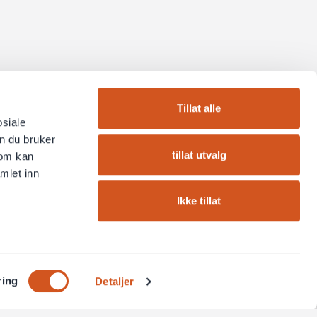
Tillat alle
osiale
n du bruker
tillat utvalg
som kan
mlet inn
Ikke tillat
ring
Detaljer