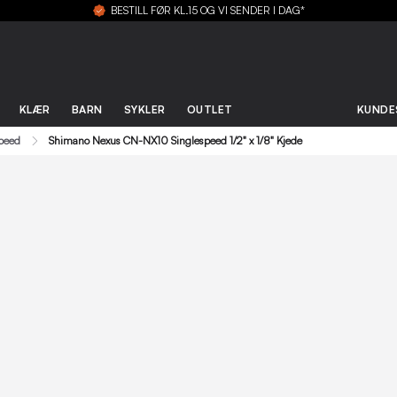
BESTILL FØR KL.15 OG VI SENDER I DAG*
KLÆR
BARN
SYKLER
OUTLET
KUNDE
speed
Shimano Nexus CN-NX10 Singlespeed 1/2" x 1/8" Kjede