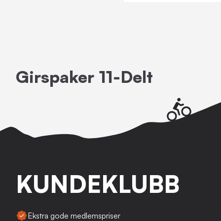
Girspaker 11-Delt
KUNDEKLUBB
Ekstra gode medlemspriser