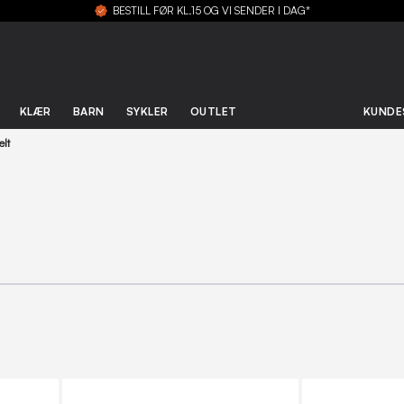
BESTILL FØR KL.15 OG VI SENDER I DAG*
KLÆR
BARN
SYKLER
OUTLET
KUNDE
elt